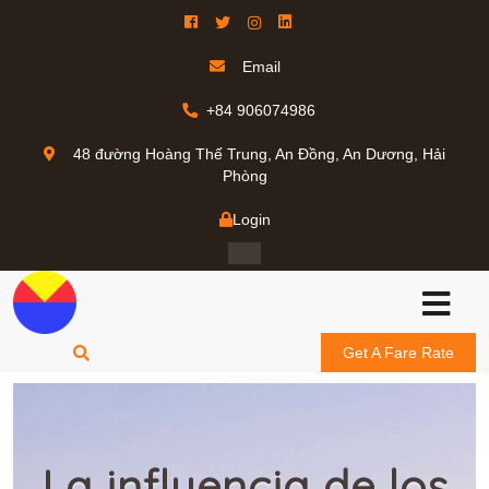
Email
+84 906074986
48 đường Hoàng Thế Trung, An Đồng, An Dương, Hải
Phòng
Login
Get A Fare Rate
La influencia de los