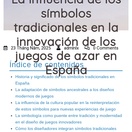
símbolos
tradicionales en la
innovación de los
23 Tháng Năm, 2025
admlnlx
0 Comments
juegos de azar en
Índice de contenidos
España
Historia y significado de los símbolos tradicionales en
España
La adaptación de símbolos ancestrales a los diseños
modernos de juegos
La influencia de la cultura popular en la reinterpretación
de estos símbolos para nuevas experiencias de juego
La simbología como puente entre tradición y modernidad
en el diseño de juegos innovadores
Cómo los diseñadores integran símbolos tradicionales