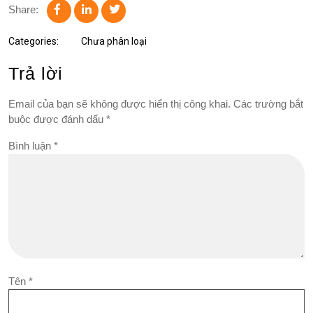
Share:
Categories:
Chưa phân loại
Trả lời
Email của bạn sẽ không được hiển thị công khai.
Các trường bắt
buộc được đánh dấu
*
Bình luận
*
Tên
*