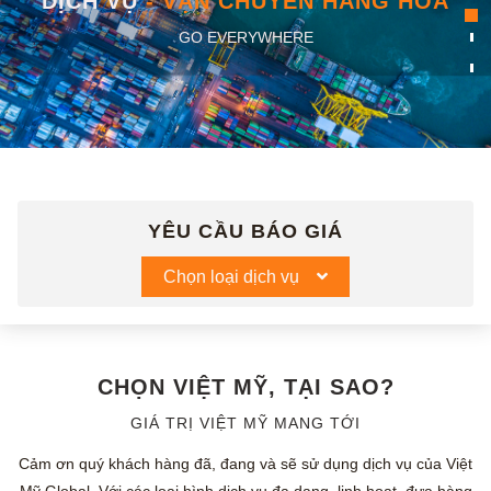
DỊCH VỤ
- VẬN CHUYỂN HÀNG HÓA
GO EVERYWHERE
YÊU CẦU BÁO GIÁ
Chọn loại dịch vụ
CHỌN VIỆT MỸ, TẠI SAO?
GIÁ TRỊ VIỆT MỸ MANG TỚI
Cảm ơn quý khách hàng đã, đang và sẽ sử dụng dịch vụ của Việt