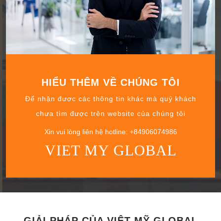
HIỂU THÊM VỀ CHÚNG TÔI
Để nhận được các thông tin khác mà quý khách
chưa tìm được trên website của chúng tôi
Xin vui lòng liên hệ hotline: +84906074986
VIET MY GLOBAL
GIẢI PHÁP CỦA VIỆT MỸ GLOBAL