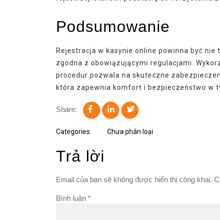
Podsumowanie
Rejestracja w kasynie online powinna być nie t
zgodna z obowiązującymi regulacjami. Wykorz
procedur pozwala na skuteczne zabezpieczeni
która zapewnia komfort i bezpieczeństwo w t
Share:
Categories:
Chưa phân loại
Trả lời
Email của bạn sẽ không được hiển thị công khai.
C
Bình luận
*