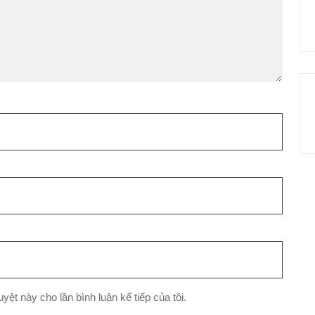
uyệt này cho lần bình luận kế tiếp của tôi.