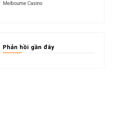
Melbourne Casino
Phản hồi gần đây