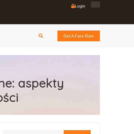
Login
Get A Fare Rate
ne: aspekty
ości