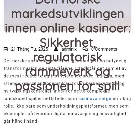
markedsutviklingen
innen online kasinoer:
Sikkerhet,
21 Tháng Tư, 2025
admlnlx
0 Comments
regulatorisk
Det norske spillemarkedet har gjennomgått en betydelig
rammeverk og
transformasjon de siste tiårene. I dag står det som et av
de mest regulerte og tilsynelatende sikre i Europa, med
passionen for spill
strenge krav til spilloperatører, forbrukerbeskyttelse og
hvitvaskingskontroller. Innenfor dette komplekse
landskapet spiller nettsteder som
casinova norge
en viktig
rolle, ikke bare som underholdningsplattformer, men som
eksempler på hvordan digital innovasjon og ansvarlighet
går hånd i hånd.