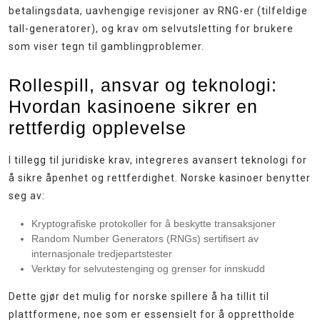
betalingsdata, uavhengige revisjoner av RNG-er (tilfeldige
tall-generatorer), og krav om selvutsletting for brukere
som viser tegn til gamblingproblemer.
Rollespill, ansvar og teknologi:
Hvordan kasinoene sikrer en
rettferdig opplevelse
I tillegg til juridiske krav, integreres avansert teknologi for
å sikre åpenhet og rettferdighet. Norske kasinoer benytter
seg av:
Kryptografiske protokoller
for å beskytte transaksjoner
Random Number Generators (RNGs)
sertifisert av
internasjonale tredjepartstester
Verktøy for selvutestenging
og grenser for innskudd
Dette gjør det mulig for norske spillere å ha tillit til
plattformene, noe som er essensielt for å opprettholde