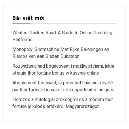
Bài viết mới
What is Chicken Road: A Guide to Online Gambling
Platforms
Monopoly: Slotmachine Met Rijke Beloningen en
Risicos van een Glazen Dukatoon
Rozważania nad bogactwem i możliwościami, jakie
oferuje thor fortune bonus w kasynie online
Absolument fascinant, le potentiel financier révélé
par thor fortune bonus et ses opportunités uniques
Elemzés a mitológiai örökségről és a modern thor
fortune jelképes értékéről Magyarországon