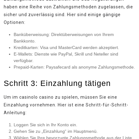
haben eine Reihe von Zahlungsmethoden zugelassen, die
sicher und zuverlässig sind. Hier sind einige gängige
Optionen:
Banküberweisung:
Direktüberweisungen von Ihrem
Bankkonto.
Kreditkarten:
Visa und MasterCard werden akzeptiert.
E-Wallets:
Dienste wie PayPal, Skrill und Neteller sind
verfügbar.
Prepaid-Karten:
Paysafecard als anonyme Zahlungsmethode.
Schritt 3: Einzahlung tätigen
Um im casinolo casino zu spielen, müssen Sie eine
Einzahlung vornehmen. Hier ist eine Schritt-für-Schritt-
Anleitung:
Loggen Sie sich in Ihr Konto ein.
Gehen Sie zu „Einzahlung“ im Hauptmenü.
Wählen Sie Ihre bevorzugte Zahlungsmethode aus der Liste.