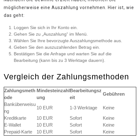
möglicherweise eine Auszahlung vornehmen. Hier ist, wie
das geht:
Loggen Sie sich in Ihr Konto ein.
Gehen Sie zu „Auszahlung“ im Menü.
Wählen Sie Ihre bevorzugte Auszahlungsmethode aus.
Geben Sie den auszuzahlenden Betrag ein.
Bestätigen Sie die Anfrage und warten Sie auf die
Bearbeitung (kann bis zu 3 Werktage dauern).
Vergleich der Zahlungsmethoden
Zahlungsmeth
Mindesteinzahl
Bearbeitungsz
Gebühren
ode
ung
eit
Banküberweisu
10 EUR
1-3 Werktage
Keine
ng
Kreditkarte
10 EUR
Sofort
Keine
E-Wallet
10 EUR
Sofort
Keine
Prepaid-Karte
10 EUR
Sofort
Keine