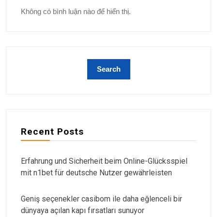
Không có bình luận nào để hiển thị.
Recent Posts
Erfahrung und Sicherheit beim Online-Glücksspiel
mit n1bet für deutsche Nutzer gewährleisten
Geniş seçenekler casibom ile daha eğlenceli bir
dünyaya açılan kapı fırsatları sunuyor