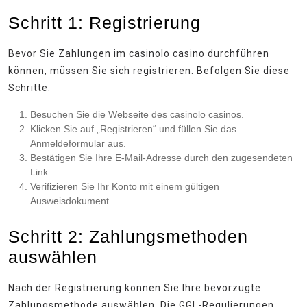
Schritt 1: Registrierung
Bevor Sie Zahlungen im casinolo casino durchführen
können, müssen Sie sich registrieren. Befolgen Sie diese
Schritte:
Besuchen Sie die Webseite des casinolo casinos.
Klicken Sie auf „Registrieren“ und füllen Sie das
Anmeldeformular aus.
Bestätigen Sie Ihre E-Mail-Adresse durch den zugesendeten
Link.
Verifizieren Sie Ihr Konto mit einem gültigen
Ausweisdokument.
Schritt 2: Zahlungsmethoden
auswählen
Nach der Registrierung können Sie Ihre bevorzugte
Zahlungsmethode auswählen. Die GGL-Regulierungen