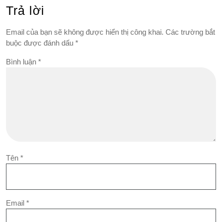
Trả lời
Email của bạn sẽ không được hiển thị công khai.
Các trường bắt
buộc được đánh dấu
*
Bình luận
*
Tên
*
Email
*