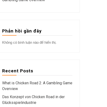
Phản hồi gần đây
Không có bình luận nào để hiển thị.
Recent Posts
What is Chicken Road 2: A Gambling Game
Overview
Das Konzept von Chicken Road in der
Glücksspielindustrie