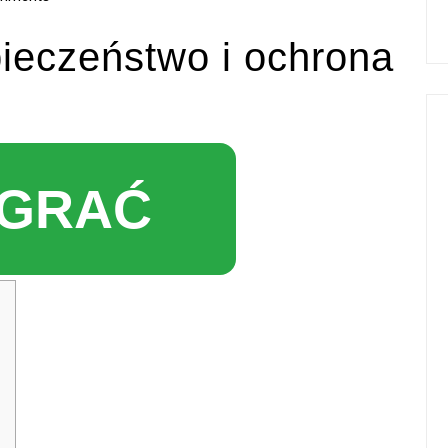
ieczeństwo i ochrona
GRAĆ