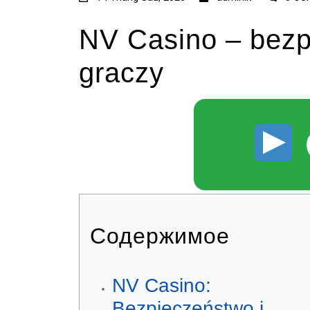
NV Casino – bezp
graczy
Содержимое
NV Casino:
Bezpieczeństwo i