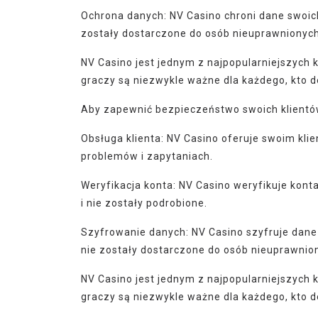
Ochrona danych: NV Casino chroni dane swoich
zostały dostarczone do osób nieuprawnionych
NV Casino jest jednym z najpopularniejszych 
graczy są niezwykle ważne dla każdego, kto de
Aby zapewnić bezpieczeństwo swoich klientów
Obsługa klienta: NV Casino oferuje swoim kli
problemów i zapytaniach.
Weryfikacja konta: NV Casino weryfikuje kont
i nie zostały podrobione.
Szyfrowanie danych: NV Casino szyfruje dane 
nie zostały dostarczone do osób nieuprawnio
NV Casino jest jednym z najpopularniejszych 
graczy są niezwykle ważne dla każdego, kto de