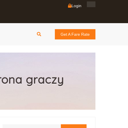
Login
Get A Fare Rate
rona graczy