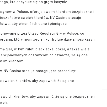
ego, kto decyduje się na grę w kasynie.
kasynów w Polsce, oferuje swoim klientom bezpieczne i
ieczeństwo swoich klientów, NV Casino stosuje
stwa, aby chronić ich dane i pieniądze.
cjonowane przez Urząd Regulacji Gry w Polsce, co
organu, który monitoruje i kontroluje działalność kasyn.
 gier, w tym rulet, blackjacka, poker, a także wiele
licencjonowanych dostawców, co oznacza, że są one
m im klientom.
, NV Casino stosuje następujące procedury:
e swoich klientów, aby zapewnić, że są one
swoich klientów, aby zapewnić, że są one bezpieczne i
nych.