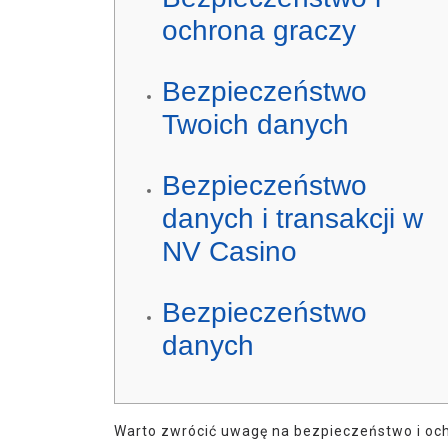
ochrona graczy
Bezpieczeństwo
Twoich danych
Bezpieczeństwo
danych i transakcji w
NV Casino
Bezpieczeństwo
danych
Warto zwrócić uwagę na bezpieczeństwo i och