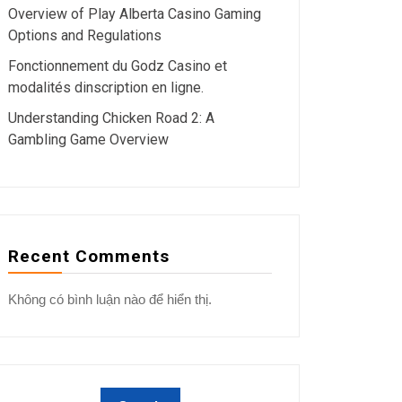
Overview of Play Alberta Casino Gaming
Options and Regulations
Fonctionnement du Godz Casino et
modalités dinscription en ligne.
Understanding Chicken Road 2: A
Gambling Game Overview
Recent Comments
Không có bình luận nào để hiển thị.