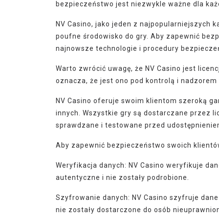
bezpieczeństwo jest niezwykle ważne dla każd
NV Casino, jako jeden z najpopularniejszych 
poufne środowisko do gry. Aby zapewnić bezp
najnowsze technologie i procedury bezpieczeń
Warto zwrócić uwagę, że NV Casino jest licen
oznacza, że jest ono pod kontrolą i nadzorem 
NV Casino oferuje swoim klientom szeroką gamę
innych. Wszystkie gry są dostarczane przez 
sprawdzane i testowane przed udostępnienie
Aby zapewnić bezpieczeństwo swoich klientów
Weryfikacja danych: NV Casino weryfikuje dan
autentyczne i nie zostały podrobione.
Szyfrowanie danych: NV Casino szyfruje dane 
nie zostały dostarczone do osób nieuprawnio