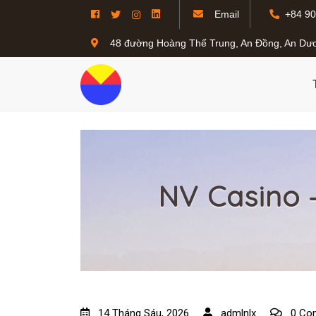
Email
+84 9
48 đường Hoàng Thế Trung, An Đồng, An Dư
NV Casino 
14 Tháng Sáu, 2026
admlnlx
0 Co