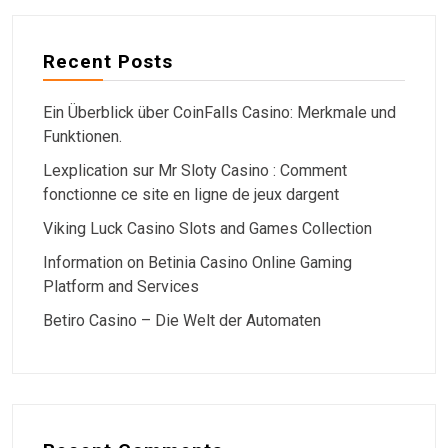
Recent Posts
Ein Überblick über CoinFalls Casino: Merkmale und
Funktionen.
Lexplication sur Mr Sloty Casino : Comment
fonctionne ce site en ligne de jeux dargent
Viking Luck Casino Slots and Games Collection
Information on Betinia Casino Online Gaming
Platform and Services
Betiro Casino – Die Welt der Automaten