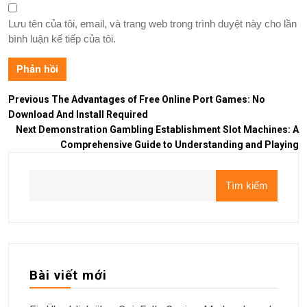
Lưu tên của tôi, email, và trang web trong trình duyệt này cho lần
bình luận kế tiếp của tôi.
Previous
The Advantages of Free Online Port Games: No
Download And Install Required
Next
Demonstration Gambling Establishment Slot Machines: A
Comprehensive Guide to Understanding and Playing
Tìm kiếm
Bài viết mới