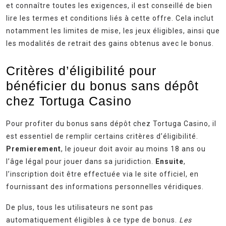
et connaître toutes les exigences, il est conseillé de bien
lire les termes et conditions liés à cette offre. Cela inclut
notamment les limites de mise, les jeux éligibles, ainsi que
les modalités de retrait des gains obtenus avec le bonus.
Critères d’éligibilité pour
bénéficier du bonus sans dépôt
chez Tortuga Casino
Pour profiter du bonus sans dépôt chez Tortuga Casino, il
est essentiel de remplir certains critères d’éligibilité.
Premierement
, le joueur doit avoir au moins 18 ans ou
l’âge légal pour jouer dans sa juridiction.
Ensuite
,
l’inscription doit être effectuée via le site officiel, en
fournissant des informations personnelles véridiques.
De plus, tous les utilisateurs ne sont pas
automatiquement éligibles à ce type de bonus.
Les