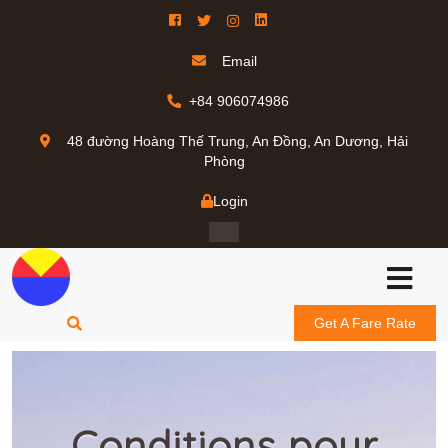
Email
+84 906074986
48 đường Hoàng Thế Trung, An Đồng, An Dương, Hải
Phòng
Login
Get A Fare Rate
Conditions pour