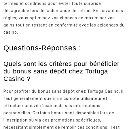
termes et conditions pour éviter toute surprise
désagréable lors de la demande de retrait. En suivant ces
règles, vous optimisez vos chances de maximiser vos
gains tout en restant en conformité avec les exigences du
casino.
Questions-Réponses :
Quels sont les critères pour bénéficier
du bonus sans dépôt chez Tortuga
Casino ?
Pour profiter du bonus sans dépôt chez Tortuga Casino, il
faut généralement ouvrir un compte utilisateur et
effectuer une vérification de ses informations
personnelles. Certains bonus sont disponibles lors de
l’inscription ou via des promotions spécifiques,
nécessitant simplement de remplir ces conditions. Il est