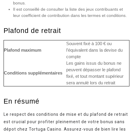
bonus.
Il est conseillé de consulter la liste des jeux contribuants et
leur coefficient de contribution dans les termes et conditions.
Plafond de retrait
Souvent fixé à 100 € ou
Plafond maximum
l’équivalent dans la devise du
compte
Les gains issus du bonus ne
peuvent dépasser le plafond
Conditions supplémentaires
fixé, et tout montant supérieur
sera annulé lors du retrait
En résumé
Le respect des conditions de mise et du plafond de retrait
est crucial pour profiter pleinement de votre bonus sans
dépot chez Tortuga Casino. Assurez-vous de bien lire les