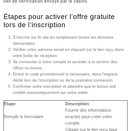
lien de vérification envoyé par le casino.
Étapes pour activer l’offre gratuite
lors de l’inscription
S’inscrire sur le site
en remplissant toutes les données
demandées.
Vérifier votre adresse email
en cliquant sur le lien reçu dans
votre boîte de réception.
Se connecter à votre compte
et accéder à la section des
offres ou bonus.
Entrer le code promotionnel
si nécessaire, dans l’espace
dédié lors de l’inscription ou de la première connexion.
Confirmer votre inscription
et attendre que le bonus soit
crédité automatiquement sur votre solde.
Étape
Description
Fournir des informations
Remplir le formulaire
exactes pour créer votre
compte
Cliquer sur le lien reçu pour