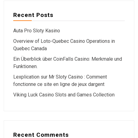
Recent Posts
Auta Pro Sloty Kasino
Overview of Loto-Quebec Casino Operations in
Quebec Canada
Ein Überblick über CoinFalls Casino: Merkmale und
Funktionen.
Lexplication sur Mr Sloty Casino : Comment
fonctionne ce site en ligne de jeux dargent
Viking Luck Casino Slots and Games Collection
Recent Comments