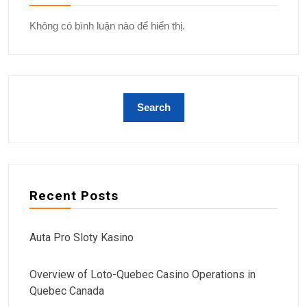
Không có bình luận nào để hiển thị.
Recent Posts
Auta Pro Sloty Kasino
Overview of Loto-Quebec Casino Operations in
Quebec Canada