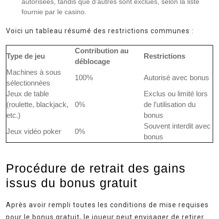
autorisées, tandis que d’autres sont exclues, selon la liste
fournie par le casino.
Voici un tableau résumé des restrictions communes :
Contribution au
Type de jeu
Restrictions
déblocage
Machines à sous
100%
Autorisé avec bonus
sélectionnées
Jeux de table
Exclus ou limité lors
(roulette, blackjack,
0%
de l’utilisation du
etc.)
bonus
Souvent interdit avec
Jeux vidéo poker
0%
bonus
Procédure de retrait des gains
issus du bonus gratuit
Après avoir rempli toutes les conditions de mise requises
pour le bonus gratuit, le joueur peut envisager de retirer