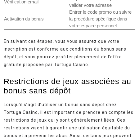
Vérification email
valider votre adresse
Entrer le code promo ou suivre
Activation du bonus
la procédure spécifique dans
votre espace personnel
En suivant ces étapes, vous vous assurez que votre
inscription est conforme aux conditions du bonus sans
dépôt, et vous pourrez profiter pleinement de l’offre
gratuite proposée par Tortuga Casino.
Restrictions de jeux associées au
bonus sans dépôt
Lorsqu’il s’agit d’utiliser un bonus sans dépôt chez
Tortuga Casino, il est important de prendre en compte les
restrictions de jeux qui y sont généralement liées. Ces
restrictions visent à garantir une utilisation équitable du
bonus et à prévenir les abus. Ainsi, certains jeux peuvent