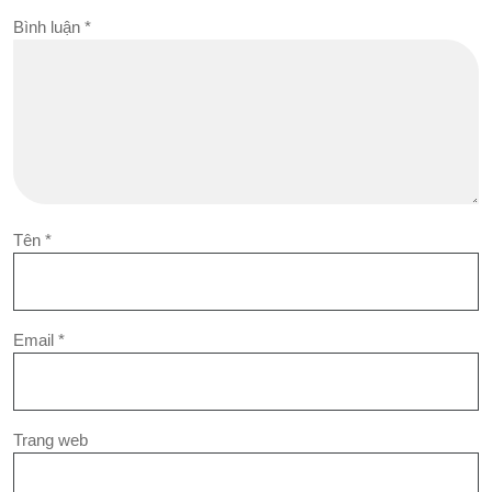
Bình luận
*
Tên
*
Email
*
Trang web