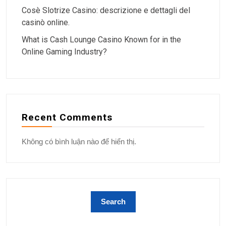
Cosè Slotrize Casino: descrizione e dettagli del
casinò online.
What is Cash Lounge Casino Known for in the
Online Gaming Industry?
Recent Comments
Không có bình luận nào để hiển thị.