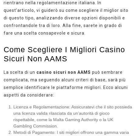
rientrano nella regolamentazione italiana. In
quest’articolo, vi guiderò su come scegliere il miglior sito
di questo tipo, analizzando diverse opzioni disponibili e
confrontandole tra di loro. Alla fine, sarete in grado di
fare una scelta consapevole e sicura.
Come Scegliere I Migliori Casino
Sicuri Non AAMS
La scelta di un
casino sicuri non AAMS
può sembrare
complicata, ma seguendo alcuni criteri di base, sarà più
semplice identificare le piattaforme migliori. Ecco alcuni
aspetti da considerare:
Licenza e Regolamentazione:
Assicuratevi che il sito possieda
una licenza valida rilasciata da un’autorità di gioco
rispettabile, come la Malta Gaming Authority o la UK
Gambling Commission.
Metodi di Pagamento:
I siti migliori offrono una gamma varia