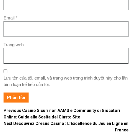
Email
*
Trang web
Lưu tên của tôi, email, và trang web trong trình duyệt này cho lần
bình luận kế tiếp của tôi.
Previous
Casino Sicuri non AAMS e Community di Giocatori
Online: Guida alla Scelta del Giusto Sito
Next
Découvrez Cresus Casino : L’Excellence du Jeu en Ligne en
France