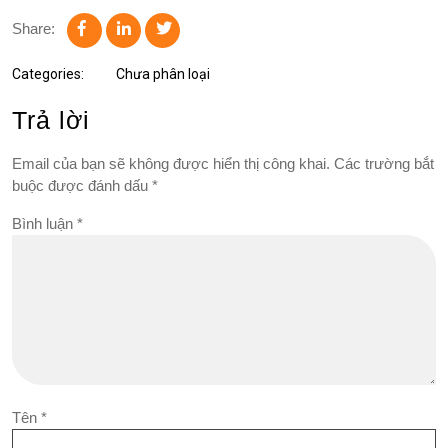
Share:
Categories:
Chưa phân loại
Trả lời
Email của bạn sẽ không được hiển thị công khai.
Các trường bắt
buộc được đánh dấu
*
Bình luận
*
Tên
*