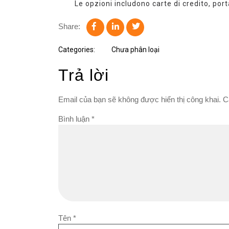
Le opzioni includono carte di credito, port
Share:
Categories:
Chưa phân loại
Trả lời
Email của bạn sẽ không được hiển thị công khai.
C
Bình luận
*
Tên
*