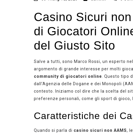
Casino Sicuri n
di Giocatori Onlin
del Giusto Sito
Salve a tutti, sono Marco Rossi, un esperto ne
argomento di grande interesse per molti gioca
community di giocatori online
. Questo tipo d
dall’Agenzia delle Dogane e dei Monopoli (A
contesto. Iniziamo col dire che la scelta del s
preferenze personali, come gli sport di gioco,
Caratteristiche dei C
Quando si parla di
casino sicuri non AAMS
, l