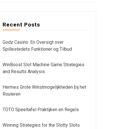
Recent Posts
Godz Casino: En Oversigt over
Spillestedets Funktioner og Tilbud
WinBoost Slot Machine Game Strategies
and Results Analysis
Hermes Grote Winstmogelijkheden bij het
Rouleren
TOTO Speeltafel Praktijken en Regels
Winning Strategies for the Slotty Slots