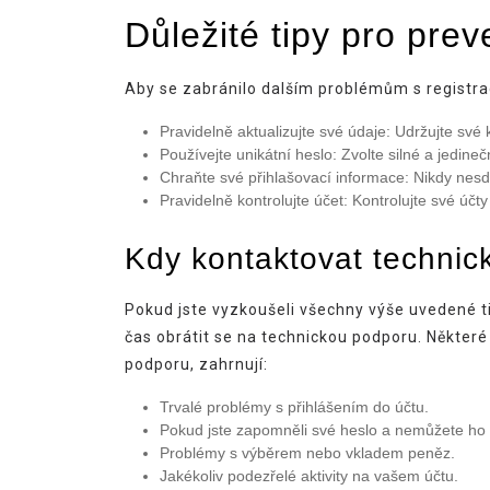
Důležité tipy pro pre
Aby se zabránilo dalším problémům s registrac
Pravidelně aktualizujte své údaje:
Udržujte své k
Používejte unikátní heslo:
Zvolte silné a jedineč
Chraňte své přihlašovací informace:
Nikdy nesdí
Pravidelně kontrolujte účet:
Kontrolujte své účty
Kdy kontaktovat techni
Pokud jste vyzkoušeli všechny výše uvedené ti
čas obrátit se na technickou podporu. Některé
podporu, zahrnují:
Trvalé problémy s přihlášením do účtu.
Pokud jste zapomněli své heslo a nemůžete ho 
Problémy s výběrem nebo vkladem peněz.
Jakékoliv podezřelé aktivity na vašem účtu.