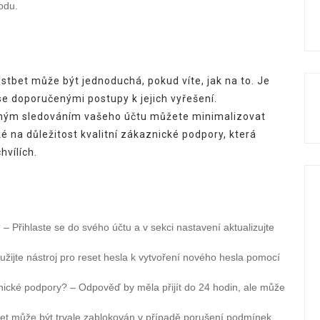
odu.
tbet může být jednoduchá, pokud víte, jak na to. Je
 se doporučenými postupy k jejich vyřešení.
ným sledováním vašeho účtu můžete minimalizovat
 na důležitost kvalitní zákaznické podpory, která
hvílích.
?
– Přihlaste se do svého účtu a v sekci nastavení aktualizujte
žijte nástroj pro reset hesla k vytvoření nového hesla pomocí
znické podpory?
– Odpověď by měla přijít do 24 hodin, ale může
et může být trvale zablokován v případě porušení podmínek