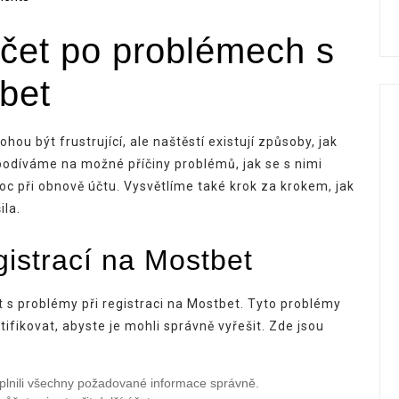
účet po problémech s
tbet
ou být frustrující, ale naštěstí existují způsoby, jak
podíváme na možné příčiny problémů, jak se s nimi
c při obnově účtu. Vysvětlíme také krok za krokem, jak
ila.
gistrací na Mostbet
t s problémy při registraci na Mostbet. Tyto problémy
tifikovat, abyste je mohli správně vyřešit. Zde jsou
vyplnili všechny požadované informace správně.