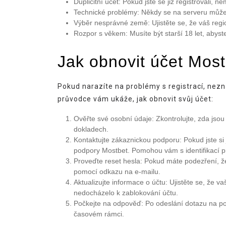
Duplicitní účet:
Pokud jste se již registrovali, nem
Technické problémy:
Někdy se na serveru může v
Výběr nesprávné země:
Ujistěte se, že váš reg
Rozpor s věkem:
Musíte být starší 18 let, abys
Jak obnovit účet Mos
Pokud narazíte na problémy s registrací, nez
průvodce vám ukáže, jak obnovit svůj účet:
Ověřte své osobní údaje:
Zkontrolujte, zda jso
dokladech.
Kontaktujte zákaznickou podporu:
Pokud jste si
podpory Mostbet. Pomohou vám s identifikací 
Proveďte reset hesla:
Pokud máte podezření, že
pomocí odkazu na e-mailu.
Aktualizujte informace o účtu:
Ujistěte se, že va
nedocházelo k zablokování účtu.
Počkejte na odpověď:
Po odeslání dotazu na po
časovém rámci.