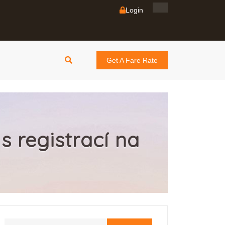
Login
Get A Fare Rate
s registrací na