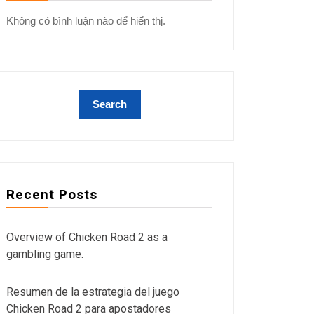
Không có bình luận nào để hiển thị.
Recent Posts
Overview of Chicken Road 2 as a
gambling game.
Resumen de la estrategia del juego
Chicken Road 2 para apostadores