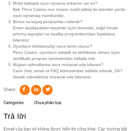
Mobil tətbiqdə oyun oynama imkanım var mı?
Bəli, Pinco Casino-nun müasir mobil tətbiqi ilə istənilən yerdə
oyun oynamaq mümkündür.
Bonus və təşviq proqramları nələrdir?
Erkən qeydiyyatdan keçənlər üçün bonuslar, nağd hesab
artırma təşviqləri və loyallıq proqramlarından faydalana
bilərsiniz.
Oyunların təhlükəsizliyi necə təmin olunur?
Pinco Casino, oyunların ədalətli və təhlükəsiz olması üçün
sertifikatlı proqram təminatından istifadə edir.
Müştəri xidmətlərinə necə müraciət edə bilərəm?
Canlı chat, email və FAQ bölməsindən istifadə edərək, 24/7
dəstək xidmətimizə müraciət edə bilərsiniz.
Share:
Categories:
Chưa phân loại
Trả lời
Email của bạn sẽ không được hiển thị công khai.
Các trường bắt