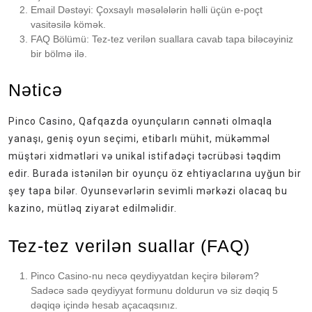
Email Dəstəyi:
Çoxsaylı məsələlərin həlli üçün e-poçt
vasitəsilə kömək.
FAQ Bölümü:
Tez-tez verilən suallara cavab tapa biləcəyiniz
bir bölmə ilə.
Nəticə
Pinco Casino, Qafqazda oyunçuların cənnəti olmaqla
yanaşı, geniş oyun seçimi, etibarlı mühit, mükəmməl
müştəri xidmətləri və unikal istifadəçi təcrübəsi təqdim
edir. Burada istənilən bir oyunçu öz ehtiyaclarına uyğun bir
şey tapa bilər. Oyunsevərlərin sevimli mərkəzi olacaq bu
kazino, mütləq ziyarət edilməlidir.
Tez-tez verilən suallar (FAQ)
Pinco Casino-nu necə qeydiyyatdan keçirə bilərəm?
Sadəcə sadə qeydiyyat formunu doldurun və siz dəqiq 5
dəqiqə içində hesab açacaqsınız.