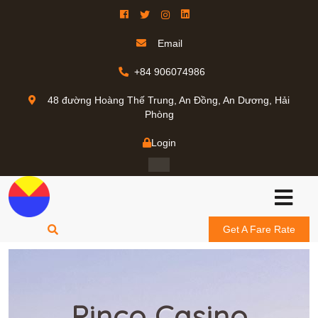
Email
+84 906074986
48 đường Hoàng Thế Trung, An Đồng, An Dương, Hải
Phòng
Login
Get A Fare Rate
Pinco Casino