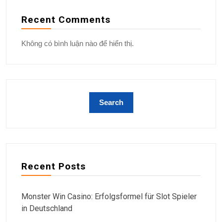
Recent Comments
Không có bình luận nào để hiển thị.
Recent Posts
Monster Win Casino: Erfolgsformel für Slot Spieler
in Deutschland