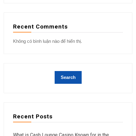
Recent Comments
Không có bình luận nào để hiển thị.
Recent Posts
What is Cash Lounge Casino Known for in the