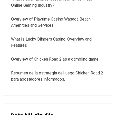
Online Gaming Industry?
Overview of Playtime Casino Wasaga Beach
Amenities and Services
What Is Lucky Blinders Casino: Overview and
Features
Overview of Chicken Road 2 as a gambling game.
Resumen de la estrategia del juego Chicken Road 2
para apostadores informados.