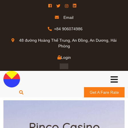
Email
+84 906074986
48 đường Hoàng Thế Trung, An Đồng, An Dương, Hải
Phòng
Login
Get A Fare Rate
Pinco Casino