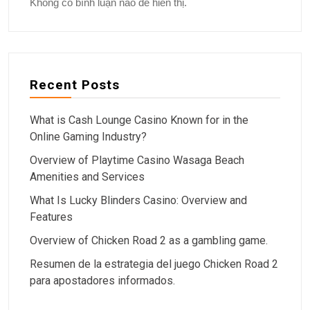
Không có bình luận nào để hiển thị.
Recent Posts
What is Cash Lounge Casino Known for in the
Online Gaming Industry?
Overview of Playtime Casino Wasaga Beach
Amenities and Services
What Is Lucky Blinders Casino: Overview and
Features
Overview of Chicken Road 2 as a gambling game.
Resumen de la estrategia del juego Chicken Road 2
para apostadores informados.