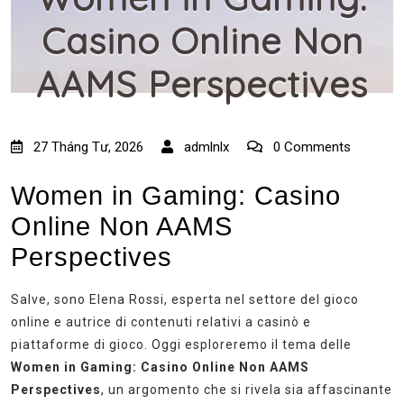
Casino Online Non
AAMS Perspectives
27 Tháng Tư, 2026
admlnlx
0 Comments
Women in Gaming: Casino
Online Non AAMS
Perspectives
Salve, sono Elena Rossi, esperta nel settore del gioco
online e autrice di contenuti relativi a casinò e
piattaforme di gioco. Oggi esploreremo il tema delle
Women in Gaming: Casino Online Non AAMS
Perspectives
, un argomento che si rivela sia affascinante