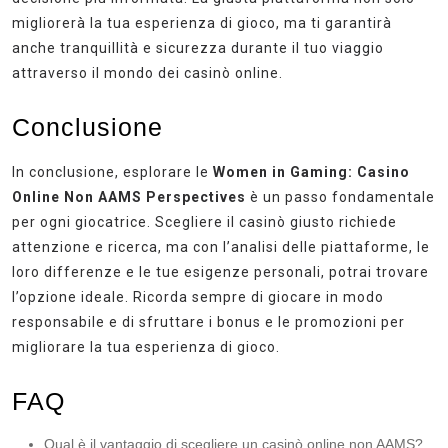
migliorerà la tua esperienza di gioco, ma ti garantirà
anche tranquillità e sicurezza durante il tuo viaggio
attraverso il mondo dei casinò online.
Conclusione
In conclusione, esplorare le
Women in Gaming: Casino
Online Non AAMS Perspectives
è un passo fondamentale
per ogni giocatrice. Scegliere il casinò giusto richiede
attenzione e ricerca, ma con l’analisi delle piattaforme, le
loro differenze e le tue esigenze personali, potrai trovare
l’opzione ideale. Ricorda sempre di giocare in modo
responsabile e di sfruttare i bonus e le promozioni per
migliorare la tua esperienza di gioco.
FAQ
Qual è il vantaggio di scegliere un casinò online non AAMS?