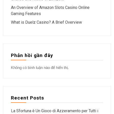
An Overview of Amazon Slots Casino Online
Gaming Features
What is Duelz Casino? A Brief Overview
Phản hồi gần đây
Không có bình luận nào để hiển thị.
Recent Posts
La Sfortuna è Un Gioco di Azzeramento per Tutti i