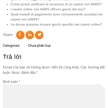
Come posso verificare la sicurezza di un casinò non AAMS?
I casinò online non AAMS offrono giochi dal vivo?
Quali metodi di pagamento sono comunemente accettati nei
casinò non AAMS?
Le donne possono trovare giochi specifici nei casinò online?
Share:
Categories:
Chưa phân loại
Trả lời
Email của bạn sẽ không được hiển thị công khai.
Các trường bắt
buộc được đánh dấu
*
Bình luận
*