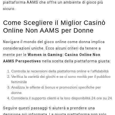
piattaforma AAMS che offre un ambiente di gioco più
sicuro.
Come Scegliere il Miglior Casinò
Online Non AAMS per Donne
Navigare il mondo del gioco online come donna implica
considerazioni uniche. Ecco alcuni criteri da tenere a
mente per le
Women in Gaming: Casino Online Non
AAMS Perspectives
nella scelta della piattaforma giusta:
Controlla le recensioni della piattaforma online e l’affidabilità
Verifica la varietà dei giochi e se ci sono novità per il pubblico
femminile
Analizza le offerte di bonus e promozioni specifiche per
donne
Considera il supporto clienti e la loro disponibilità 24 ore su 24
Seguire questi passaggi ti aiuterà a prendere una
decisione più informata. La giusta piattaforma non solo