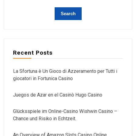
Recent Posts
La Sfortuna è Un Gioco di Azzeramento per Tutti i
giocatori in Fortunica Casino
Juegos de Azar en el Casinò Hugo Casino
Glücksspiele im Online-Casino Wishwin Casino –
Chance und Risiko in Echtzeit.
An Overview of Amazon Slots Casino Online