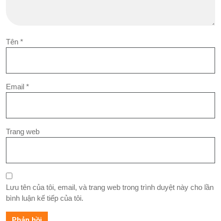
Tên
*
Email
*
Trang web
Lưu tên của tôi, email, và trang web trong trình duyệt này cho lần
bình luận kế tiếp của tôi.