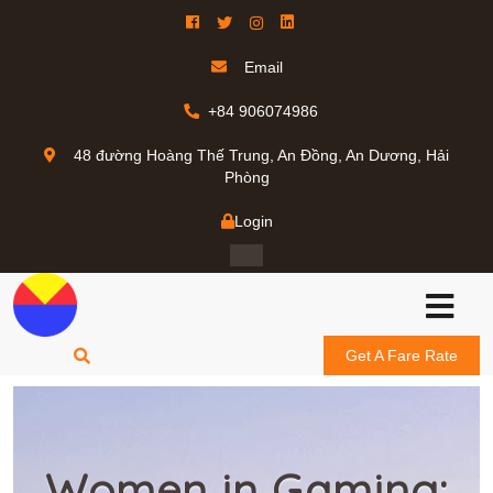
Email
+84 906074986
48 đường Hoàng Thế Trung, An Đồng, An Dương, Hải
Phòng
Login
Get A Fare Rate
Women in Gaming: