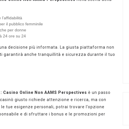
l’affidabilità
 per il pubblico femminile
fiche per donne
ità 24 ore su 24
 una decisione più informata. La giusta piattaforma non
ti garantirà anche tranquillità e sicurezza durante il tuo
: Casino Online Non AAMS Perspectives
è un passo
 casinò giusto richiede attenzione e ricerca, ma con
e le tue esigenze personali, potrai trovare l’opzione
onsabile e di sfruttare i bonus e le promozioni per