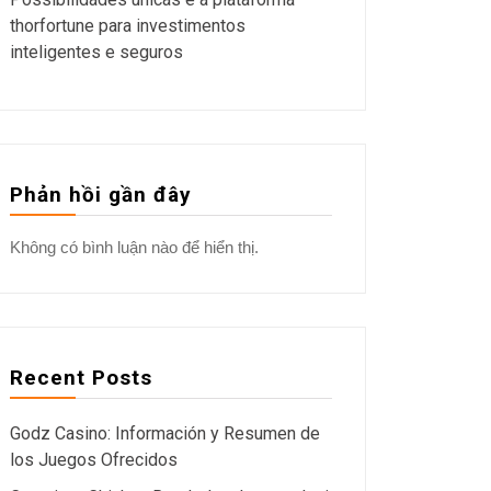
thorfortune para investimentos
inteligentes e seguros
Phản hồi gần đây
Không có bình luận nào để hiển thị.
Recent Posts
Godz Casino: Información y Resumen de
los Juegos Ofrecidos