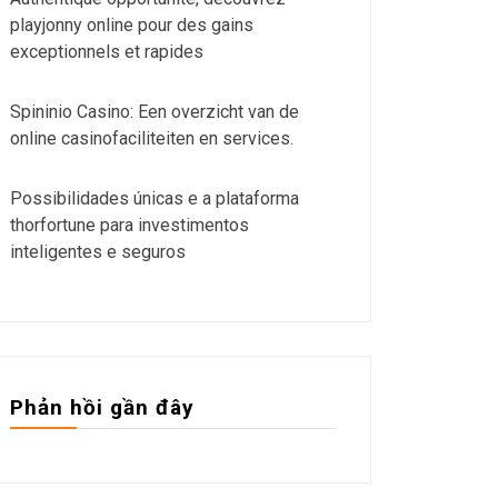
playjonny online pour des gains
exceptionnels et rapides
Spininio Casino: Een overzicht van de
online casinofaciliteiten en services.
Possibilidades únicas e a plataforma
thorfortune para investimentos
inteligentes e seguros
Phản hồi gần đây