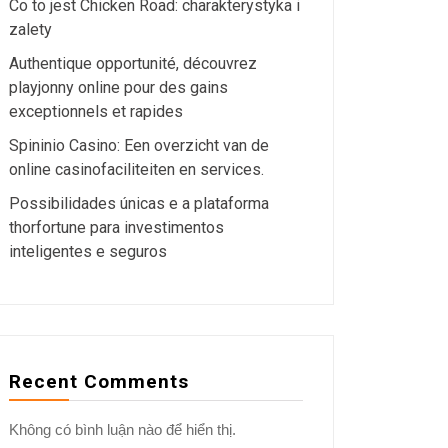
Co to jest Chicken Road: charakterystyka i
zalety
Authentique opportunité, découvrez
playjonny online pour des gains
exceptionnels et rapides
Spininio Casino: Een overzicht van de
online casinofaciliteiten en services.
Possibilidades únicas e a plataforma
thorfortune para investimentos
inteligentes e seguros
Recent Comments
Không có bình luận nào để hiển thị.