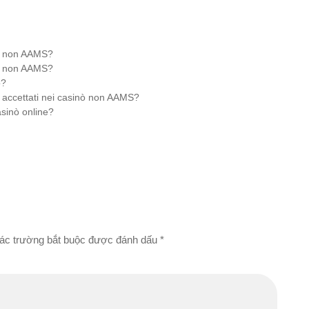
ne non AAMS?
nò non AAMS?
o?
accettati nei casinò non AAMS?
asinò online?
ác trường bắt buộc được đánh dấu
*