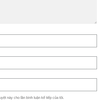
uyệt này cho lần bình luận kế tiếp của tôi.