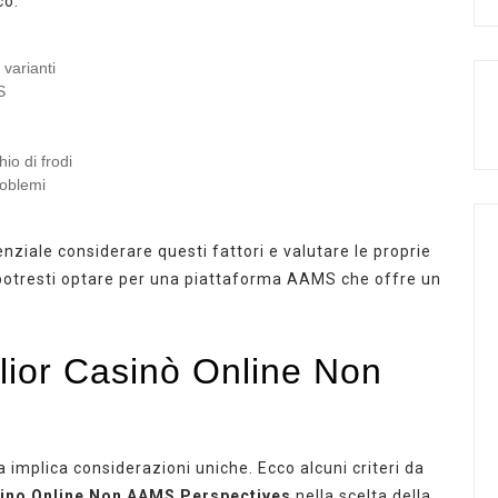
co.
varianti
S
o di frodi
roblemi
ziale considerare questi fattori e valutare le proprie
 potresti optare per una piattaforma AAMS che offre un
lior Casinò Online Non
implica considerazioni uniche. Ecco alcuni criteri da
ino Online Non AAMS Perspectives
nella scelta della