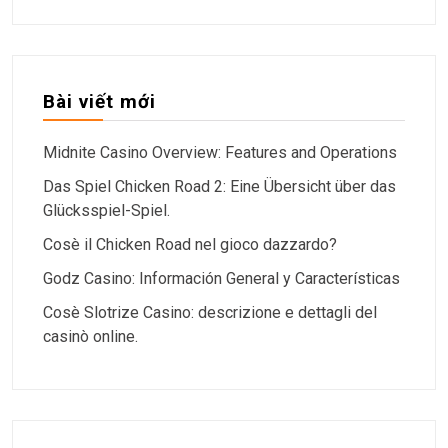
Bài viết mới
Midnite Casino Overview: Features and Operations
Das Spiel Chicken Road 2: Eine Übersicht über das
Glücksspiel-Spiel.
Cosè il Chicken Road nel gioco dazzardo?
Godz Casino: Información General y Características
Cosè Slotrize Casino: descrizione e dettagli del
casinò online.