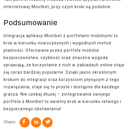
internetowej Mostbet, przy czym kroki są podobne.
Podsumowanie
Integracja aplikacji Mostbet z portfelami mobilnymi to
krok w kierunku nowoczesnych i wygodnych metod
płatności. Oferowane przez portfele mobilne
bezpieczeństwo, szybkość oraz znaczna wygoda
sprawiają, że korzystanie z nich w zakładach online staje
się coraz bardziej popularne. Dzięki jasno określonym
krokom do integracji oraz korzyściom płynącym z tego
rozwiązania, staje się to proste i dostępne dla każdego
gracza. Nie czekaj dłużej – zintegrowanie swojego
portfela z Mostbet to świetny krok w kierunku łatwego i
bezpiecznego obstawiania!
Share: