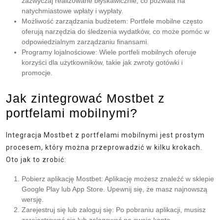
zazwyczaj realizowane błyskawicznie, co pozwala na
natychmiastowe wpłaty i wypłaty.
Możliwość zarządzania budżetem:
Portfele mobilne często
oferują narzędzia do śledzenia wydatków, co może pomóc w
odpowiedzialnym zarządzaniu finansami.
Programy lojalnościowe:
Wiele portfeli mobilnych oferuje
korzyści dla użytkowników, takie jak zwroty gotówki i
promocje.
Jak zintegrować Mostbet z
portfelami mobilnymi?
Integracja Mostbet z portfelami mobilnymi jest prostym
procesem, który można przeprowadzić w kilku krokach.
Oto jak to zrobić:
Pobierz aplikację Mostbet:
Aplikację możesz znaleźć w sklepie
Google Play lub App Store. Upewnij się, że masz najnowszą
wersję.
Zarejestruj się lub zaloguj się:
Po pobraniu aplikacji, musisz