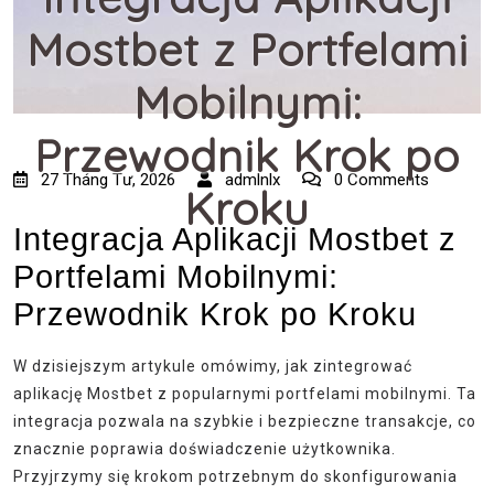
Mostbet z Portfelami
Mobilnymi:
Przewodnik Krok po
27 Tháng Tư, 2026
admlnlx
0 Comments
Kroku
Integracja Aplikacji Mostbet z
Portfelami Mobilnymi:
Przewodnik Krok po Kroku
W dzisiejszym artykule omówimy, jak zintegrować
aplikację Mostbet z popularnymi portfelami mobilnymi. Ta
integracja pozwala na szybkie i bezpieczne transakcje, co
znacznie poprawia doświadczenie użytkownika.
Przyjrzymy się krokom potrzebnym do skonfigurowania