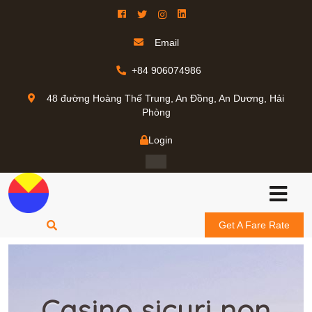
Email
+84 906074986
48 đường Hoàng Thế Trung, An Đồng, An Dương, Hải
Phòng
Login
Get A Fare Rate
Casino sicuri non