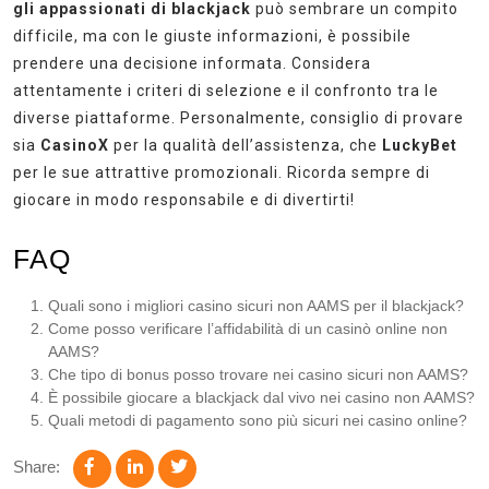
gli appassionati di blackjack
può sembrare un compito
difficile, ma con le giuste informazioni, è possibile
prendere una decisione informata. Considera
attentamente i criteri di selezione e il confronto tra le
diverse piattaforme. Personalmente, consiglio di provare
sia
CasinoX
per la qualità dell’assistenza, che
LuckyBet
per le sue attrattive promozionali. Ricorda sempre di
giocare in modo responsabile e di divertirti!
FAQ
Quali sono i migliori casino sicuri non AAMS per il blackjack?
Come posso verificare l’affidabilità di un casinò online non
AAMS?
Che tipo di bonus posso trovare nei casino sicuri non AAMS?
È possibile giocare a blackjack dal vivo nei casino non AAMS?
Quali metodi di pagamento sono più sicuri nei casino online?
Share: