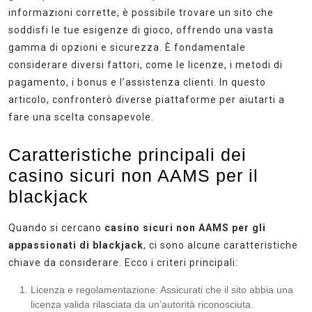
informazioni corrette, è possibile trovare un sito che
soddisfi le tue esigenze di gioco, offrendo una vasta
gamma di opzioni e sicurezza. È fondamentale
considerare diversi fattori, come le licenze, i metodi di
pagamento, i bonus e l’assistenza clienti. In questo
articolo, confronterò diverse piattaforme per aiutarti a
fare una scelta consapevole.
Caratteristiche principali dei
casino sicuri non AAMS per il
blackjack
Quando si cercano
casino sicuri non AAMS per gli
appassionati di blackjack
, ci sono alcune caratteristiche
chiave da considerare. Ecco i criteri principali:
Licenza e regolamentazione:
Assicurati che il sito abbia una
licenza valida rilasciata da un’autorità riconosciuta.