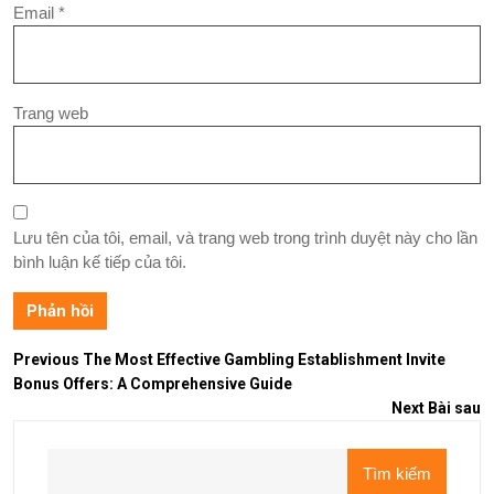
Email
*
Trang web
Lưu tên của tôi, email, và trang web trong trình duyệt này cho lần
bình luận kế tiếp của tôi.
Previous
The Most Effective Gambling Establishment Invite
Bonus Offers: A Comprehensive Guide
Next
Bài sau
Tìm kiếm