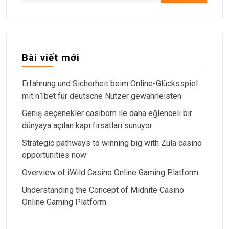
Bài viết mới
Erfahrung und Sicherheit beim Online-Glücksspiel
mit n1bet für deutsche Nutzer gewährleisten
Geniş seçenekler casibom ile daha eğlenceli bir
dünyaya açılan kapı fırsatları sunuyor
Strategic pathways to winning big with Zula casino
opportunities now
Overview of iWild Casino Online Gaming Platform
Understanding the Concept of Midnite Casino
Online Gaming Platform