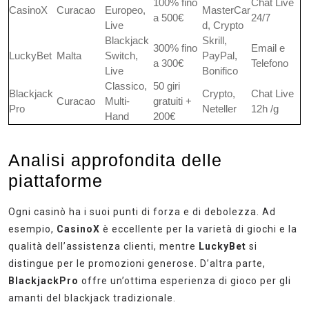
100% fino
Chat Live
CasinoX
Curacao
Europeo,
MasterCar
a 500€
24/7
Live
d, Crypto
Blackjack
Skrill,
300% fino
Email e
LuckyBet
Malta
Switch,
PayPal,
a 300€
Telefono
Live
Bonifico
Classico,
50 giri
Blackjack
Crypto,
Chat Live
Curacao
Multi-
gratuiti +
Pro
Neteller
12h /g
Hand
200€
Analisi approfondita delle
piattaforme
Ogni casinò ha i suoi punti di forza e di debolezza. Ad
esempio,
CasinoX
è eccellente per la varietà di giochi e la
qualità dell’assistenza clienti, mentre
LuckyBet
si
distingue per le promozioni generose. D’altra parte,
BlackjackPro
offre un’ottima esperienza di gioco per gli
amanti del blackjack tradizionale.