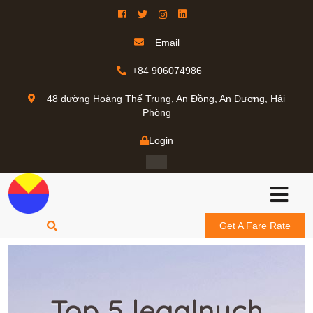
Email
+84 906074986
48 đường Hoàng Thế Trung, An Đồng, An Dương, Hải
Phòng
Login
Get A Fare Rate
Top 5 legalnych