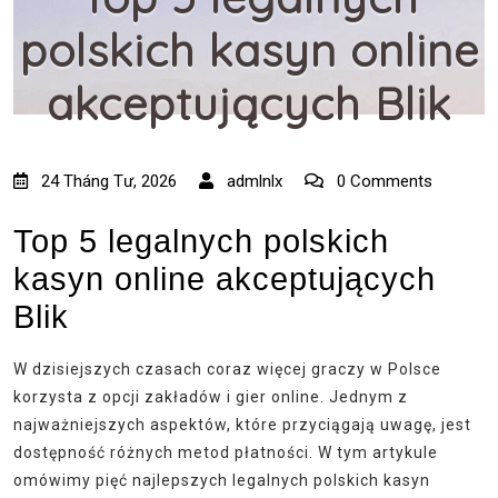
polskich kasyn online
akceptujących Blik
24 Tháng Tư, 2026
admlnlx
0 Comments
Top 5 legalnych polskich
kasyn online akceptujących
Blik
W dzisiejszych czasach coraz więcej graczy w Polsce
korzysta z opcji zakładów i gier online. Jednym z
najważniejszych aspektów, które przyciągają uwagę, jest
dostępność różnych metod płatności. W tym artykule
omówimy pięć najlepszych legalnych polskich kasyn