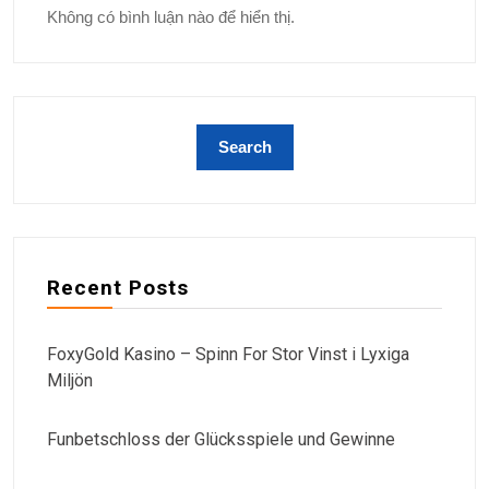
Không có bình luận nào để hiển thị.
Recent Posts
FoxyGold Kasino – Spinn For Stor Vinst i Lyxiga
Miljön
Funbetschloss der Glücksspiele und Gewinne