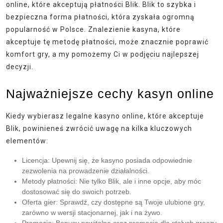
online, które akceptują płatności Blik. Blik to szybka i
bezpieczna forma płatności, która zyskała ogromną
popularność w Polsce. Znalezienie kasyna, które
akceptuje tę metodę płatności, może znacznie poprawić
komfort gry, a my pomożemy Ci w podjęciu najlepszej
decyzji.
Najważniejsze cechy kasyn online
Kiedy wybierasz legalne kasyno online, które akceptuje
Blik, powinieneś zwrócić uwagę na kilka kluczowych
elementów:
Licencja:
Upewnij się, że kasyno posiada odpowiednie
zezwolenia na prowadzenie działalności.
Metody płatności:
Nie tylko Blik, ale i inne opcje, aby móc
dostosować się do swoich potrzeb.
Oferta gier:
Sprawdź, czy dostępne są Twoje ulubione gry,
zarówno w wersji stacjonarnej, jak i na żywo.