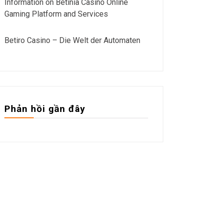
Information on Betinia Casino Online
Gaming Platform and Services
Betiro Casino – Die Welt der Automaten
Phản hồi gần đây