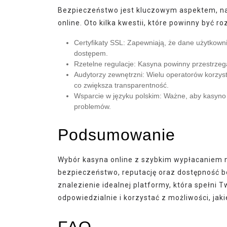
Bezpieczeństwo jest kluczowym aspektem, na
online. Oto kilka kwestii, które powinny być r
Certyfikaty SSL:
Zapewniają, że dane użytkowni
dostępem.
Rzetelne regulacje:
Kasyna powinny przestrzegać
Audytorzy zewnętrzni:
Wielu operatorów korzys
co zwiększa transparentność.
Wsparcie w języku polskim:
Ważne, aby kasyno 
problemów.
Podsumowanie
Wybór kasyna online z szybkim wypłacaniem 
bezpieczeństwo, reputację oraz dostępność 
znalezienie idealnej platformy, która spełni 
odpowiedzialnie i korzystać z możliwości, jaki