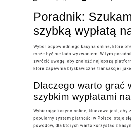
Poradnik: Szukam
szybką wypłatą na
Wybór odpowiedniego kasyna online, które of
może być nie lada wyzwaniem. W tym poradnik
zwrócić uwagę, aby znaleźć najlepszą platfo
które zapewnia błyskawiczne transakcje i jaki
Dlaczego warto grać 
szybkim wypłatami n
Wybierając kasyno online, kluczowe jest, aby
popularny system płatności w Polsce, staje si
powodów, dla których warto korzystać z kasyn