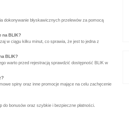
iwia dokonywanie błyskawicznych przelewów za pomocą
e na BLIK?
w ciągu kilku minut, co sprawia, że jest to jedna z
 na BLIK?
tego warto przed rejestracją sprawdzić dostępność BLIK w
z?
rmowe spiny oraz inne promocje mające na celu zachęcenie
p do bonusów oraz szybkie i bezpieczne płatności.