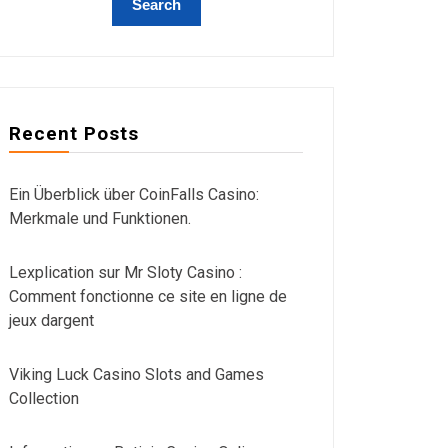
Recent Posts
Ein Überblick über CoinFalls Casino:
Merkmale und Funktionen.
Lexplication sur Mr Sloty Casino :
Comment fonctionne ce site en ligne de
jeux dargent
Viking Luck Casino Slots and Games
Collection