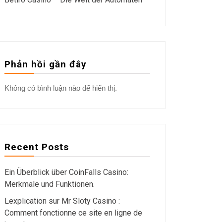
Phản hồi gần đây
Không có bình luận nào để hiển thị.
Recent Posts
Ein Überblick über CoinFalls Casino:
Merkmale und Funktionen.
Lexplication sur Mr Sloty Casino :
Comment fonctionne ce site en ligne de