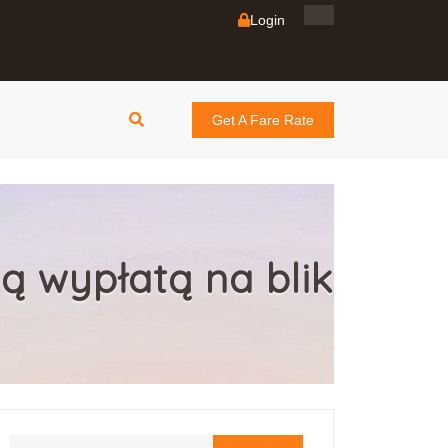
Login
Get A Fare Rate
ą wypłatą na blik