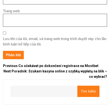
Trang web
Lưu tên của tôi, email, và trang web trong trình duyệt này cho lần
bình luận kế tiếp của tôi.
Previous
Co očekávat po dokončení registrace na Mostbet
Next
Poradnik: Szukam kasyna online z szybką wypłatą na blik –
co wybrać?
Tìm kiếm