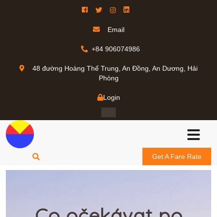
Email
+84 906074986
48 đường Hoàng Thế Trung, An Đồng, An Dương, Hải
Phòng
Login
Get A Fare Rate
Co očekávat po