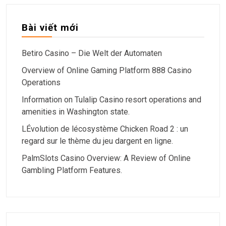
Bài viết mới
Betiro Casino – Die Welt der Automaten
Overview of Online Gaming Platform 888 Casino
Operations
Information on Tulalip Casino resort operations and
amenities in Washington state.
LÉvolution de lécosystème Chicken Road 2 : un
regard sur le thème du jeu dargent en ligne.
PalmSlots Casino Overview: A Review of Online
Gambling Platform Features.