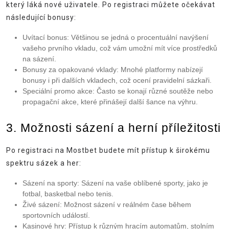
který láká nové uživatele. Po registraci můžete očekávat
následující bonusy:
Uvítací bonus:
Většinou se jedná o procentuální navýšení
vašeho prvního vkladu, což vám umožní mít více prostředků
na sázení.
Bonusy za opakované vklady:
Mnohé platformy nabízejí
bonusy i při dalších vkladech, což ocení pravidelní sázkaři.
Speciální promo akce:
Často se konají různé soutěže nebo
propagační akce, které přinášejí další šance na výhru.
3. Možnosti sázení a herní příležitosti
Po registraci na Mostbet budete mít přístup k širokému
spektru sázek a her:
Sázení na sporty:
Sázení na vaše oblíbené sporty, jako je
fotbal, basketbal nebo tenis.
Živé sázení:
Možnost sázení v reálném čase během
sportovních událostí.
Kasinové hry:
Přístup k různým hracím automatům, stolním