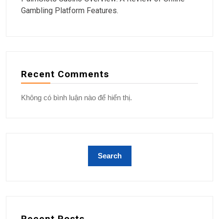
Gambling Platform Features.
Recent Comments
Không có bình luận nào để hiển thị.
Recent Posts