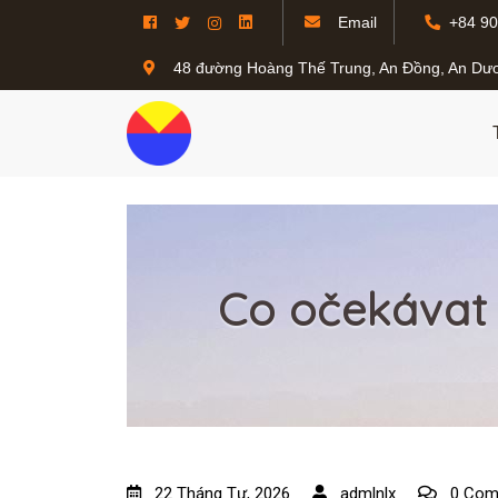
Email
+84 9
48 đường Hoàng Thế Trung, An Đồng, An Dư
Co očekávat 
22 Tháng Tư, 2026
admlnlx
0 Com