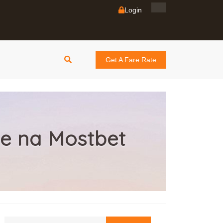
Login
Get A Fare Rate
ce na Mostbet