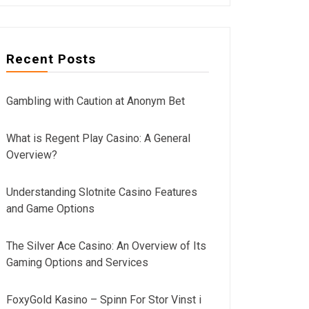
Recent Posts
Gambling with Caution at Anonym Bet
What is Regent Play Casino: A General
Overview?
Understanding Slotnite Casino Features
and Game Options
The Silver Ace Casino: An Overview of Its
Gaming Options and Services
FoxyGold Kasino – Spinn For Stor Vinst i