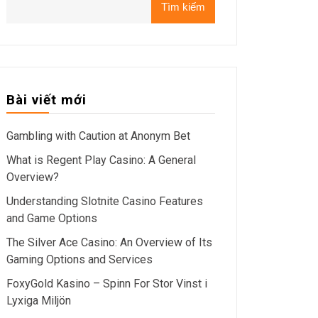
Tìm kiếm
Bài viết mới
Gambling with Caution at Anonym Bet
What is Regent Play Casino: A General
Overview?
Understanding Slotnite Casino Features
and Game Options
The Silver Ace Casino: An Overview of Its
Gaming Options and Services
FoxyGold Kasino – Spinn For Stor Vinst i
Lyxiga Miljön