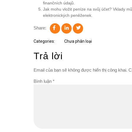
finančních údajů.
Jak mohu vložit peníze na svůj účet?
Vklady můž
elektronických peněženek.
Share:
Categories:
Chưa phân loại
Trả lời
Email của bạn sẽ không được hiển thị công khai.
C
Bình luận
*