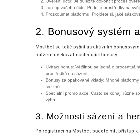
Ověření účtu:
Je důležité dokončit proces ověřen
Top-up vašeho účtu:
Přidejte prostředky na svůj
Prozkoumat platformu:
Projděte si, jaké sázkové 
2. Bonusový systém a
Mostbet se také pyšní atraktivním bonusovým 
můžete očekávat následující bonusy:
Uvítací bonus:
Většinou se jedná o procentuáln
prostředků na sázení.
Bonusy za opakované vklady:
Mnohé platformy n
sázkaři.
Speciální promo akce:
Často se konají různé so
výhru.
3. Možnosti sázení a hern
Po registraci na Mostbet budete mít přístup k