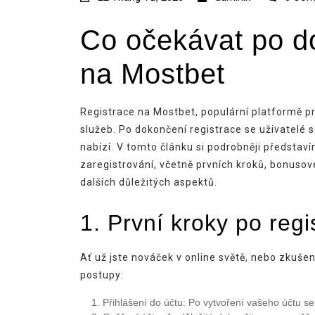
Co očekávat po d
na Mostbet
Registrace na Mostbet, populární platformě pro
služeb. Po dokončení registrace se uživatelé s
nabízí. V tomto článku si podrobněji předst
zaregistrování, včetně prvních kroků, bonuso
dalších důležitých aspektů.
1. První kroky po regi
Ať už jste nováček v online světě, nebo zkušen
postupy:
Přihlášení do účtu:
Po vytvoření vašeho účtu se 