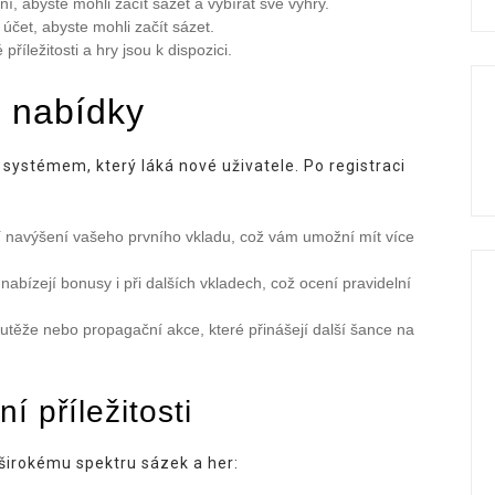
í, abyste mohli začít sázet a vybírat své výhry.
 účet, abyste mohli začít sázet.
příležitosti a hry jsou k dispozici.
 nabídky
systémem, který láká nové uživatele. Po registraci
í navýšení vašeho prvního vkladu, což vám umožní mít více
abízejí bonusy i při dalších vkladech, což ocení pravidelní
utěže nebo propagační akce, které přinášejí další šance na
í příležitosti
 širokému spektru sázek a her: