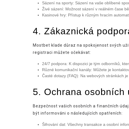
Sázení na sporty:
Sázení na vaše oblíbené sporty
Živé sázení:
Možnost sázení v reálném čase bě
Kasinové hry:
Přístup k různým hracím automat
4. Zákaznická podpo
Mostbet klade důraz na spokojenost svých uži
registraci můžete očekávat:
24/7 podpora:
K dispozici je tým odborníků, kt
Různé komunikační kanály:
Můžete je kontaktova
Časté dotazy (FAQ):
Na webových stránkách je 
5. Ochrana osobních 
Bezpečnost vašich osobních a finančních údajů 
být informováni o následujících opatřeních:
Šifrování dat:
Všechny transakce a osobní inform