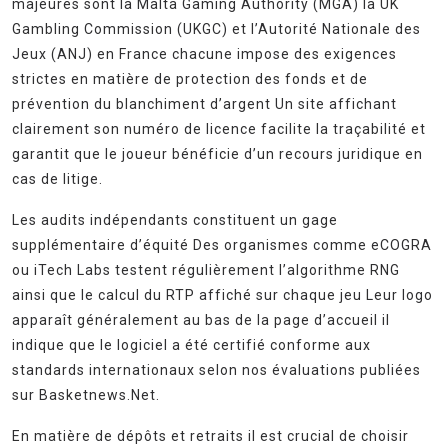
majeures sont la Malta Gaming Authority (MGA) la UK
Gambling Commission (UKGC) et l’Autorité Nationale des
Jeux (ANJ) en France chacune impose des exigences
strictes en matière de protection des fonds et de
prévention du blanchiment d’argent Un site affichant
clairement son numéro de licence facilite la traçabilité et
garantit que le joueur bénéficie d’un recours juridique en
cas de litige.
Les audits indépendants constituent un gage
supplémentaire d’équité Des organismes comme eCOGRA
ou iTech Labs testent régulièrement l’algorithme RNG
ainsi que le calcul du RTP affiché sur chaque jeu Leur logo
apparaît généralement au bas de la page d’accueil il
indique que le logiciel a été certifié conforme aux
standards internationaux selon nos évaluations publiées
sur Basketnews.Net.
En matière de dépôts et retraits il est crucial de choisir