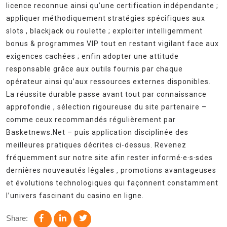
licence reconnue ainsi qu’une certification indépendante ;
appliquer méthodiquement stratégies spécifiques aux
slots , blackjack ou roulette ; exploiter intelligemment
bonus & programmes VIP tout en restant vigilant face aux
exigences cachées ; enfin adopter une attitude
responsable grâce aux outils fournis par chaque
opérateur ainsi qu’aux ressources externes disponibles​.
La réussite durable passe avant tout par connaissance
approfondie , sélection rigoureuse du site partenaire –
comme ceux recommandés régulièrement par
Basketnews.Net – puis application disciplinée des
meilleures pratiques décrites ci-dessus​. Revenez
fréquemment sur notre site afin rester informé·e·s·sdes
dernières nouveautés légales , promotions avantageuses
et évolutions technologiques qui façonnent constamment
l’univers fascinant du casino en ligne.​
Share: