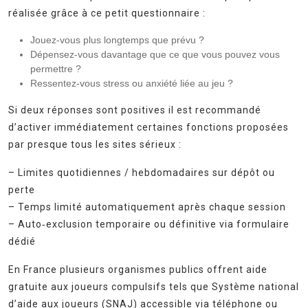
réalisée grâce à ce petit questionnaire :
Jouez‑vous plus longtemps que prévu ?
Dépensez‑vous davantage que ce que vous pouvez vous
permettre ?
Ressentez‑vous stress ou anxiété liée au jeu ?
Si deux réponses sont positives il est recommandé
d’activer immédiatement certaines fonctions proposées
par presque tous les sites sérieux :
– Limites quotidiennes / hebdomadaires sur dépôt ou
perte
– Temps limité automatiquement après chaque session
– Auto‑exclusion temporaire ou définitive via formulaire
dédié
En France plusieurs organismes publics offrent aide
gratuite aux joueurs compulsifs tels que Système national
d’aide aux joueurs (SNAJ) accessible via téléphone ou