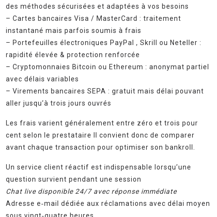
des méthodes sécurisées et adaptées à vos besoins
– Cartes bancaires Visa / MasterCard : traitement
instantané mais parfois soumis à frais
– Portefeuilles électroniques PayPal , Skrill ou Neteller :
rapidité élevée & protection renforcée
– Cryptomonnaies Bitcoin ou Ethereum : anonymat partiel
avec délais variables
– Virements bancaires SEPA : gratuit mais délai pouvant
aller jusqu’à trois jours ouvrés
Les frais varient généralement entre zéro et trois pour
cent selon le prestataire Il convient donc de comparer
avant chaque transaction pour optimiser son bankroll.
Un service client réactif est indispensable lorsqu’une
question survient pendant une session
Chat live disponible 24/7 avec réponse immédiate
Adresse e‑mail dédiée aux réclamations avec délai moyen
sous vingt‑quatre heures