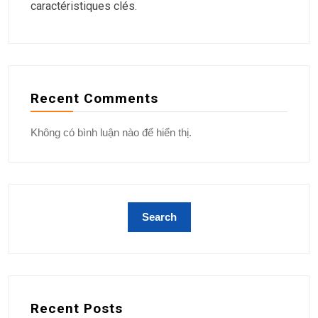
caractéristiques clés.
Recent Comments
Không có bình luận nào để hiển thị.
Recent Posts