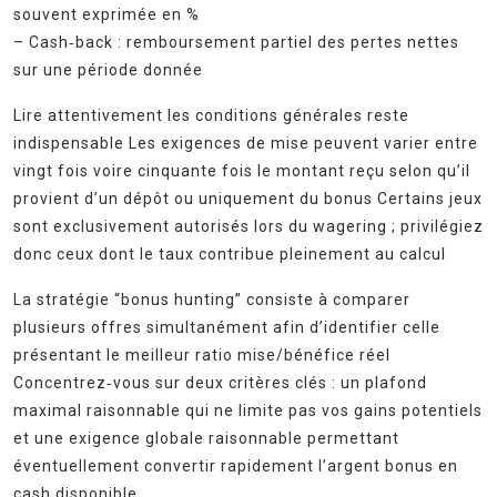
souvent exprimée en %
– Cash‑back : remboursement partiel des pertes nettes
sur une période donnée
Lire attentivement les conditions générales reste
indispensable​ Les exigences de mise peuvent varier entre
vingt fois voire cinquante fois le montant reçu selon qu’il
provient d’un dépôt ou uniquement du bonus​ Certains jeux
sont exclusivement autorisés lors du wagering ; privilégiez
donc ceux dont le taux contribue pleinement au calcul​
La stratégie “bonus hunting” consiste à comparer
plusieurs offres simultanément afin d’identifier celle
présentant le meilleur ratio mise/bénéfice réel​
Concentrez‑vous sur deux critères clés : un plafond
maximal raisonnable qui ne limite pas vos gains potentiels
​et une exigence globale raisonnable permettant
éventuellement convertir rapidement l’argent bonus en
cash disponible.​