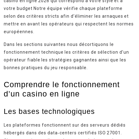
casino en ligne 2026 qui correspond à votre style et à
votre budget Notre équipe vérifie chaque plateforme
selon des critères stricts afin d’éliminer les arnaques et
mettre en avant les opérateurs qui respectent les normes
européennes.
Dans les sections suivantes nous décortiquons le
fonctionnement technique les critères de sélection d’un
opérateur fiable les stratégies gagnantes ainsi que les
bonnes pratiques du jeu responsable.
Comprendre le fonctionnement
d’un casino en ligne
Les bases technologiques
Les plateformes fonctionnent sur des serveurs dédiés
hébergés dans des data‑centers certifiés ISO 27001.