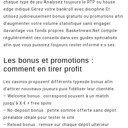
chaque type de jeu​ Analysez toujours le RTP ou house
edge indiqué​ Gérez votre bankroll avec discipline​ Et
utilisez judicieusement bonus gratuits ou promotions afin
d’augmenter votre volume statistique sans engager
davantage vos fonds propres​. Basketnews.Net compile
régulièrement ces conseils dans ses guides spécialisés
afin que vous puissiez toujours rester informé·e·s·ses​.
Les bonus et promotions :
comment en tirer profit
Les casinos proposent différents typesde bonus afin
d’attirer nouveaux joueurs puis fidéliser leur clientèle​
– Welcome bonus : correspond souvent à un match
jusqu’à X € + free spins
– No‑deposit bonus : petite somme offerte sans dépôt
préalable idéale pour tester le site
– Reload bonus : remise sur chaque dépôt ultérieur