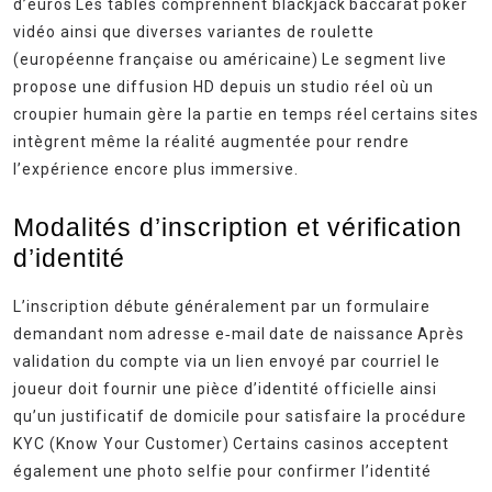
d’euros Les tables comprennent blackjack baccarat poker
vidéo ainsi que diverses variantes de roulette
(européenne française ou américaine) Le segment live
propose une diffusion HD depuis un studio réel où un
croupier humain gère la partie en temps réel certains sites
intègrent même la réalité augmentée pour rendre
l’expérience encore plus immersive.
Modalités d’inscription et vérification
d’identité
L’inscription débute généralement par un formulaire
demandant nom adresse e‑mail date de naissance Après
validation du compte via un lien envoyé par courriel le
joueur doit fournir une pièce d’identité officielle ainsi
qu’un justificatif de domicile pour satisfaire la procédure
KYC (Know Your Customer) Certains casinos acceptent
également une photo selfie pour confirmer l’identité