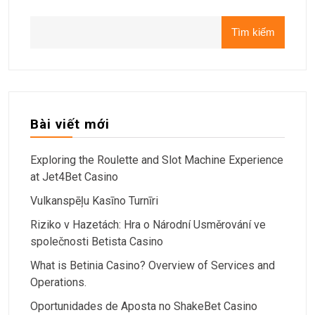
Tìm kiếm
Bài viết mới
Exploring the Roulette and Slot Machine Experience
at Jet4Bet Casino
Vulkanspēļu Kasīno Turnīri
Riziko v Hazetách: Hra o Národní Usměrování ve
společnosti Betista Casino
What is Betinia Casino? Overview of Services and
Operations.
Oportunidades de Aposta no ShakeBet Casino