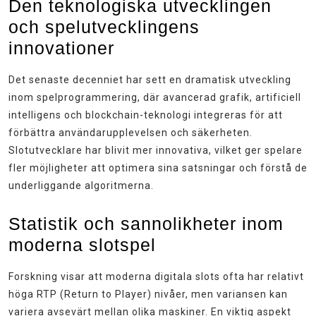
Den teknologiska utvecklingen
och spelutvecklingens
innovationer
Det senaste decenniet har sett en dramatisk utveckling
inom spelprogrammering, där avancerad grafik, artificiell
intelligens och blockchain-teknologi integreras för att
förbättra användarupplevelsen och säkerheten.
Slotutvecklare har blivit mer innovativa, vilket ger spelare
fler möjligheter att optimera sina satsningar och förstå de
underliggande algoritmerna.
Statistik och sannolikheter inom
moderna slotspel
Forskning visar att moderna digitala slots ofta har relativt
höga RTP (Return to Player) nivåer, men variansen kan
variera avsevärt mellan olika maskiner. En viktig aspekt