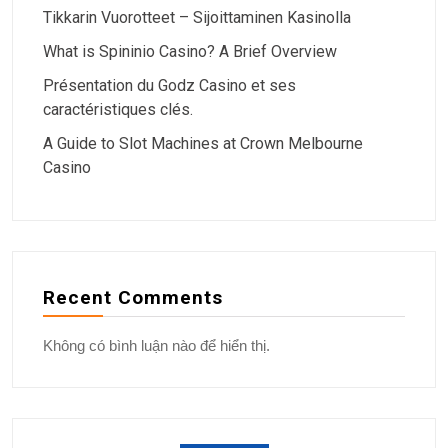
Tikkarin Vuorotteet – Sijoittaminen Kasinolla
What is Spininio Casino? A Brief Overview
Présentation du Godz Casino et ses
caractéristiques clés.
A Guide to Slot Machines at Crown Melbourne
Casino
Recent Comments
Không có bình luận nào để hiển thị.