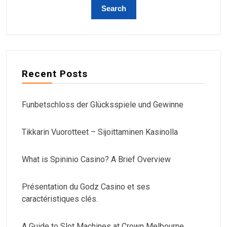
Recent Posts
Funbetschloss der Glücksspiele und Gewinne
Tikkarin Vuorotteet – Sijoittaminen Kasinolla
What is Spininio Casino? A Brief Overview
Présentation du Godz Casino et ses
caractéristiques clés.
A Guide to Slot Machines at Crown Melbourne