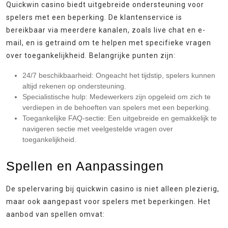
Quickwin casino biedt uitgebreide ondersteuning voor
spelers met een beperking. De klantenservice is
bereikbaar via meerdere kanalen, zoals live chat en e-
mail, en is getraind om te helpen met specifieke vragen
over toegankelijkheid. Belangrijke punten zijn:
24/7 beschikbaarheid:
Ongeacht het tijdstip, spelers kunnen
altijd rekenen op ondersteuning.
Specialistische hulp:
Medewerkers zijn opgeleid om zich te
verdiepen in de behoeften van spelers met een beperking.
Toegankelijke FAQ-sectie:
Een uitgebreide en gemakkelijk te
navigeren sectie met veelgestelde vragen over
toegankelijkheid.
Spellen en Aanpassingen
De spelervaring bij quickwin casino is niet alleen plezierig,
maar ook aangepast voor spelers met beperkingen. Het
aanbod van spellen omvat: