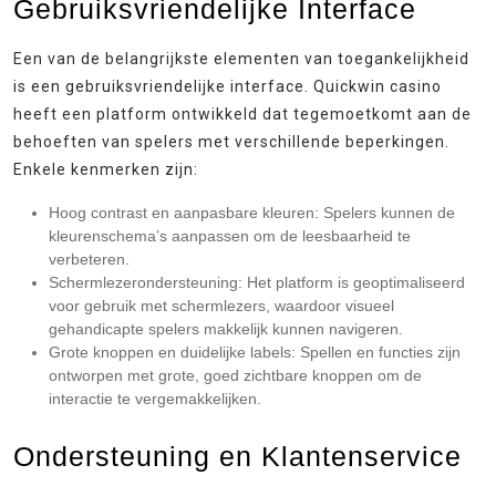
Gebruiksvriendelijke Interface
Een van de belangrijkste elementen van toegankelijkheid
is een gebruiksvriendelijke interface. Quickwin casino
heeft een platform ontwikkeld dat tegemoetkomt aan de
behoeften van spelers met verschillende beperkingen.
Enkele kenmerken zijn:
Hoog contrast en aanpasbare kleuren:
Spelers kunnen de
kleurenschema’s aanpassen om de leesbaarheid te
verbeteren.
Schermlezerondersteuning:
Het platform is geoptimaliseerd
voor gebruik met schermlezers, waardoor visueel
gehandicapte spelers makkelijk kunnen navigeren.
Grote knoppen en duidelijke labels:
Spellen en functies zijn
ontworpen met grote, goed zichtbare knoppen om de
interactie te vergemakkelijken.
Ondersteuning en Klantenservice