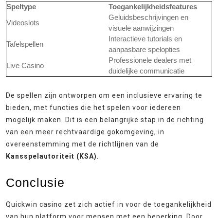
Speltype
Toegankelijkheidsfeatures
Geluidsbeschrijvingen en
Videoslots
visuele aanwijzingen
Interactieve tutorials en
Tafelspellen
aanpasbare spelopties
Professionele dealers met
Live Casino
duidelijke communicatie
De spellen zijn ontworpen om een inclusieve ervaring te
bieden, met functies die het spelen voor iedereen
mogelijk maken. Dit is een belangrijke stap in de richting
van een meer rechtvaardige gokomgeving, in
overeenstemming met de richtlijnen van de
Kansspelautoriteit (KSA)
.
Conclusie
Quickwin casino zet zich actief in voor de toegankelijkheid
van hun platform voor mensen met een beperking. Door