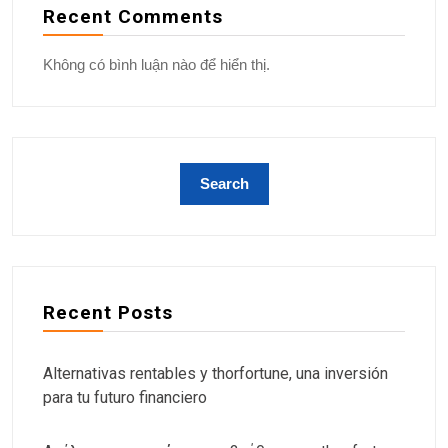
Recent Comments
Không có bình luận nào để hiển thị.
Recent Posts
Alternativas rentables y thorfortune, una inversión
para tu futuro financiero