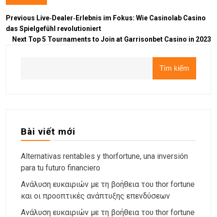
Previous
Live‑Dealer‑Erlebnis im Fokus: Wie Casinolab Casino
das Spielgefühl revolutioniert
Next
Top 5 Tournaments to Join at Garrisonbet Casino in 2023
Tìm kiếm
Bài viết mới
Alternativas rentables y thorfortune, una inversión
para tu futuro financiero
Ανάλυση ευκαιριών με τη βοήθεια του thor fortune
και οι προοπτικές ανάπτυξης επενδύσεων
Ανάλυση ευκαιριών με τη βοήθεια του thor fortune