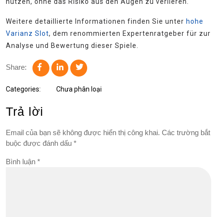
nutzen, ohne das Risiko aus den Augen zu verlieren.
Weitere detaillierte Informationen finden Sie unter
hohe
Varianz Slot
, dem renommierten Expertenratgeber für zur
Analyse und Bewertung dieser Spiele.
Share:
Categories:
Chưa phân loại
Trả lời
Email của bạn sẽ không được hiển thị công khai.
Các trường bắt
buộc được đánh dấu
*
Bình luận
*