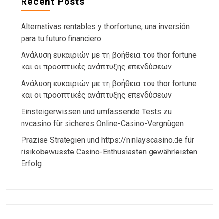
Recent Posts
Alternativas rentables y thorfortune, una inversión
para tu futuro financiero
Ανάλυση ευκαιριών με τη βοήθεια του thor fortune
και οι προοπτικές ανάπτυξης επενδύσεων
Ανάλυση ευκαιριών με τη βοήθεια του thor fortune
και οι προοπτικές ανάπτυξης επενδύσεων
Einsteigerwissen und umfassende Tests zu
nvcasino für sicheres Online-Casino-Vergnügen
Präzise Strategien und https://ninlayscasino.de für
risikobewusste Casino-Enthusiasten gewährleisten
Erfolg