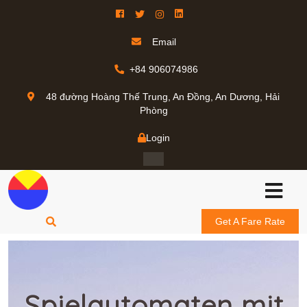
Email
+84 906074986
48 đường Hoàng Thế Trung, An Đồng, An Dương, Hải
Phòng
Login
Get A Fare Rate
Spielautomaten mit