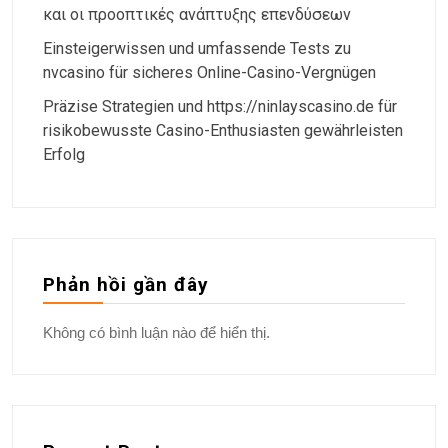
και οι προοπτικές ανάπτυξης επενδύσεων
Einsteigerwissen und umfassende Tests zu
nvcasino für sicheres Online-Casino-Vergnügen
Präzise Strategien und https://ninlayscasino.de für
risikobewusste Casino-Enthusiasten gewährleisten
Erfolg
Phản hồi gần đây
Không có bình luận nào để hiển thị.