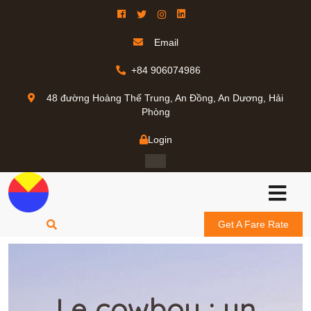
Email
+84 906074986
48 đường Hoàng Thế Trung, An Đồng, An Dương, Hải
Phòng
Login
Get A Fare Rate
Le cowboy : un