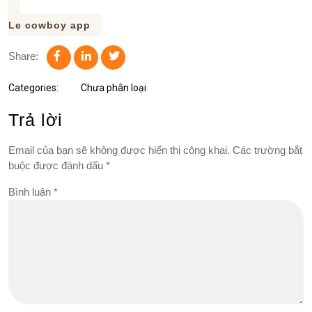
Le cowboy app
Share:
Categories:
Chưa phân loại
Trả lời
Email của bạn sẽ không được hiển thị công khai.
Các trường bắt
buộc được đánh dấu
*
Bình luận
*