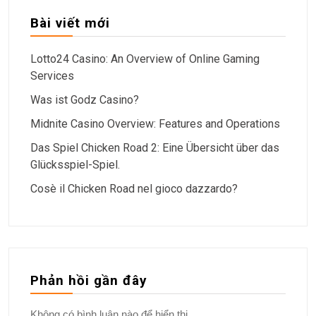
Bài viết mới
Lotto24 Casino: An Overview of Online Gaming
Services
Was ist Godz Casino?
Midnite Casino Overview: Features and Operations
Das Spiel Chicken Road 2: Eine Übersicht über das
Glücksspiel-Spiel.
Cosè il Chicken Road nel gioco dazzardo?
Phản hồi gần đây
Không có bình luận nào để hiển thị.