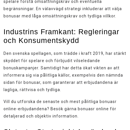
spelare förstå omsättningskrav och eventuella
begränsningar. En välavvägd strategi inkluderar att välja
bonusar med låga omsättningskrav och tydliga villkor.
Industrins Framkant: Regleringar
och Konsumentskydd
Den svenska spellagen, som trädde i kraft 2019, har stärkt
skyddet för spelare och förbjudit vilseledande
bonuskampanjer. Samtidigt har detta ökat vikten av att
informera sig via pålitliga källor, exempelvis den nämnda
sidan för bonusar, som garanterar att erbjudandena är
lagliga, rättvisa och tydliga.
Vill du utforska de senaste och mest pålitliga
bonuasr
online
-erbjudandena? Besök gärna bonuasr online för
detaljerad och objektiv information.