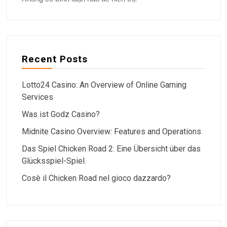
Recent Posts
Lotto24 Casino: An Overview of Online Gaming
Services
Was ist Godz Casino?
Midnite Casino Overview: Features and Operations
Das Spiel Chicken Road 2: Eine Übersicht über das
Glücksspiel-Spiel.
Cosè il Chicken Road nel gioco dazzardo?