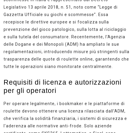
Legislativo 13 aprile 2018, n. 51, noto come “Legge di
Gazzetta Ufficiale su giochi e scommesse”. Essa
recepisce le direttive europee e si focalizza sulla
prevenzione del gioco patologico, sulla lotta al riciclaggio
e sulla tutela del consumatore. Recentemente, l’Agenzia
delle Dogane e dei Monopoli (ADM) ha ampliato le sue
regolamentazioni, introducendo misure più stringenti sulla
trasparenza delle quote di roulette online, garantendo che
tutte le operazioni siano monitorate centralmente.
Requisiti di licenza e autorizzazioni
per gli operatori
Per operare legalmente, i bookmaker e le piattaforme di
roulette devono ottenere una licenza rilasciata dall’ADM,
che verifica la solidità finanziaria, i sistemi di sicurezza e
l’aderenza alle normative anti-frode. Solo aziende