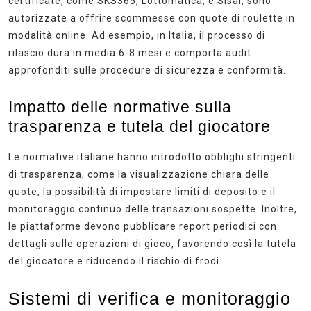
certificate, come SKS365, Lottomatica, e Sisal, sono
autorizzate a offrire scommesse con quote di roulette in
modalità online. Ad esempio, in Italia, il processo di
rilascio dura in media 6-8 mesi e comporta audit
approfonditi sulle procedure di sicurezza e conformità.
Impatto delle normative sulla
trasparenza e tutela del giocatore
Le normative italiane hanno introdotto obblighi stringenti
di trasparenza, come la visualizzazione chiara delle
quote, la possibilità di impostare limiti di deposito e il
monitoraggio continuo delle transazioni sospette. Inoltre,
le piattaforme devono pubblicare report periodici con
dettagli sulle operazioni di gioco, favorendo così la tutela
del giocatore e riducendo il rischio di frodi.
Sistemi di verifica e monitoraggio