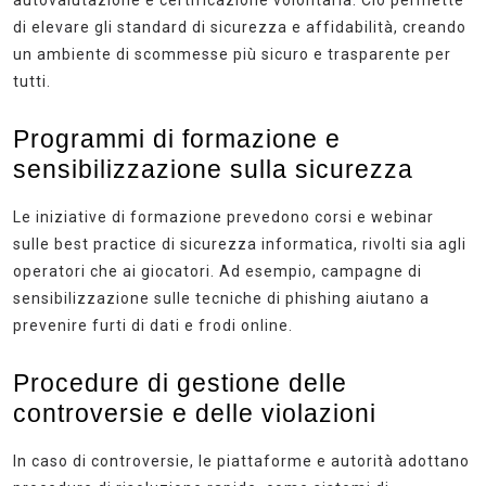
autovalutazione e certificazione volontaria. Ciò permette
di elevare gli standard di sicurezza e affidabilità, creando
un ambiente di scommesse più sicuro e trasparente per
tutti.
Programmi di formazione e
sensibilizzazione sulla sicurezza
Le iniziative di formazione prevedono corsi e webinar
sulle best practice di sicurezza informatica, rivolti sia agli
operatori che ai giocatori. Ad esempio, campagne di
sensibilizzazione sulle tecniche di phishing aiutano a
prevenire furti di dati e frodi online.
Procedure di gestione delle
controversie e delle violazioni
In caso di controversie, le piattaforme e autorità adottano