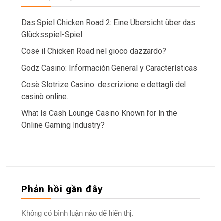
Das Spiel Chicken Road 2: Eine Übersicht über das
Glücksspiel-Spiel.
Cosè il Chicken Road nel gioco dazzardo?
Godz Casino: Información General y Características
Cosè Slotrize Casino: descrizione e dettagli del
casinò online.
What is Cash Lounge Casino Known for in the
Online Gaming Industry?
Phản hồi gần đây
Không có bình luận nào để hiển thị.