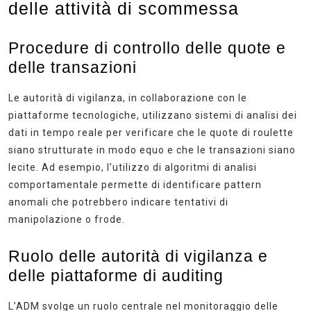
delle attività di scommessa
Procedure di controllo delle quote e
delle transazioni
Le autorità di vigilanza, in collaborazione con le
piattaforme tecnologiche, utilizzano sistemi di analisi dei
dati in tempo reale per verificare che le quote di roulette
siano strutturate in modo equo e che le transazioni siano
lecite. Ad esempio, l’utilizzo di algoritmi di analisi
comportamentale permette di identificare pattern
anomali che potrebbero indicare tentativi di
manipolazione o frode.
Ruolo delle autorità di vigilanza e
delle piattaforme di auditing
L’ADM svolge un ruolo centrale nel monitoraggio delle