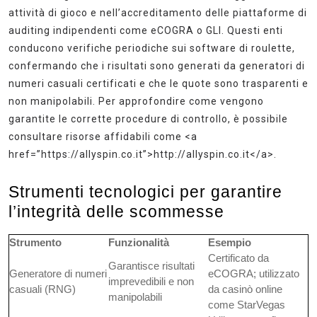
attività di gioco e nell’accreditamento delle piattaforme di
auditing indipendenti come eCOGRA o GLI. Questi enti
conducono verifiche periodiche sui software di roulette,
confermando che i risultati sono generati da generatori di
numeri casuali certificati e che le quote sono trasparenti e
non manipolabili. Per approfondire come vengono
garantite le corrette procedure di controllo, è possibile
consultare risorse affidabili come <a
href=”https://allyspin.co.it”>http://allyspin.co.it</a>.
Strumenti tecnologici per garantire
l’integrità delle scommesse
Strumento
Funzionalità
Esempio
Certificato da
Garantisce risultati
Generatore di numeri
eCOGRA; utilizzato
imprevedibili e non
casuali (RNG)
da casinò online
manipolabili
come StarVegas