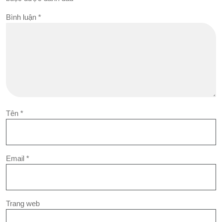
Bình luận
*
Tên
*
Email
*
Trang web