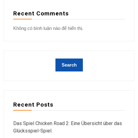
Recent Comments
Không có bình luận nào để hiển thị.
Recent Posts
Das Spiel Chicken Road 2: Eine Übersicht über das
Glücksspiel-Spiel.