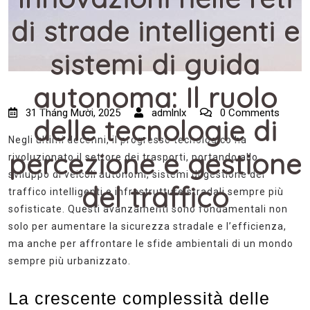
di strade intelligenti e
sistemi di guida
autonoma: Il ruolo
31 Tháng Mười, 2025
admlnlx
0 Comments
delle tecnologie di
Negli ultimi decenni, il progresso tecnologico ha
percezione e gestione
rivoluzionato il settore dei trasporti, portando allo
sviluppo di veicoli autonomi, sistemi di gestione del
del traffico
traffico intelligenti e infrastrutture stradali sempre più
sofisticate. Questi avanzamenti sono fondamentali non
solo per aumentare la sicurezza stradale e l’efficienza,
ma anche per affrontare le sfide ambientali di un mondo
sempre più urbanizzato.
La crescente complessità delle