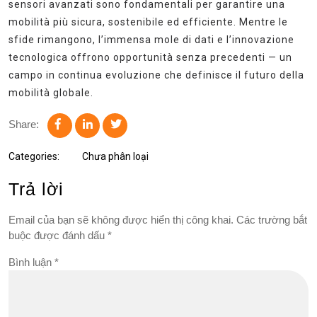
sensori avanzati sono fondamentali per garantire una
mobilità più sicura, sostenibile ed efficiente. Mentre le
sfide rimangono, l’immensa mole di dati e l’innovazione
tecnologica offrono opportunità senza precedenti — un
campo in continua evoluzione che definisce il futuro della
mobilità globale.
Share:
Categories:
Chưa phân loại
Trả lời
Email của bạn sẽ không được hiển thị công khai.
Các trường bắt
buộc được đánh dấu
*
Bình luận
*