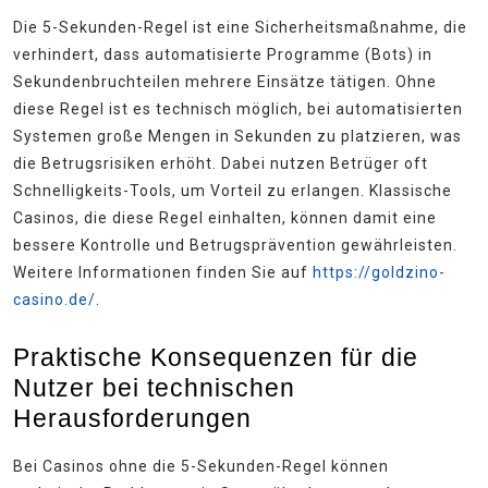
Die 5-Sekunden-Regel ist eine Sicherheitsmaßnahme, die
verhindert, dass automatisierte Programme (Bots) in
Sekundenbruchteilen mehrere Einsätze tätigen. Ohne
diese Regel ist es technisch möglich, bei automatisierten
Systemen große Mengen in Sekunden zu platzieren, was
die Betrugsrisiken erhöht. Dabei nutzen Betrüger oft
Schnelligkeits-Tools, um Vorteil zu erlangen. Klassische
Casinos, die diese Regel einhalten, können damit eine
bessere Kontrolle und Betrugsprävention gewährleisten.
Weitere Informationen finden Sie auf
https://goldzino-
casino.de/
.
Praktische Konsequenzen für die
Nutzer bei technischen
Herausforderungen
Bei Casinos ohne die 5-Sekunden-Regel können