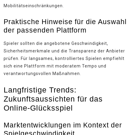
Mobilitätseinschränkungen.
Praktische Hinweise für die Auswahl
der passenden Plattform
Spieler sollten die angebotene Geschwindigkeit,
Sicherheitsmerkmale und die Transparenz der Anbieter
prüfen. Für langsames, kontrolliertes Spielen empfiehlt
sich eine Plattform mit moderatem Tempo und
verantwortungsvollen Maßnahmen.
Langfristige Trends:
Zukunftsaussichten für das
Online-Glücksspiel
Marktentwicklungen im Kontext der
Spielgeschwindigkeit