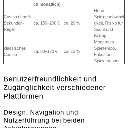
ch monatlich)
Hohe
Casino ohne 5-
Spielgeschwindi
Sekunden-
ca. 150–200 €
ca. 20 %
gkeit, Risiko für
Regel
Sucht und
Betrug
Moderates
klassisches
Spieltempo,
ca. 80–120 €
ca. 15 %
Casino
Fokus auf
Spielerschutz
Benutzerfreundlichkeit und
Zugänglichkeit verschiedener
Plattformen
Design, Navigation und
Nutzerführung bei beiden