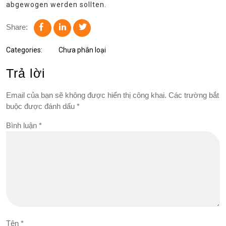
abgewogen werden sollten.
Share:
Categories:
Chưa phân loại
Trả lời
Email của bạn sẽ không được hiển thị công khai.
Các trường bắt
buộc được đánh dấu
*
Bình luận
*
Tên
*