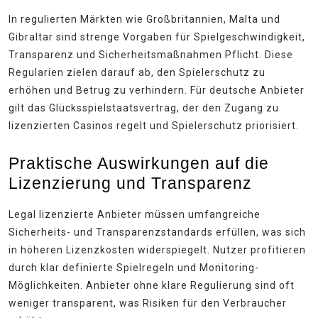
In regulierten Märkten wie Großbritannien, Malta und
Gibraltar sind strenge Vorgaben für Spielgeschwindigkeit,
Transparenz und Sicherheitsmaßnahmen Pflicht. Diese
Regularien zielen darauf ab, den Spielerschutz zu
erhöhen und Betrug zu verhindern. Für deutsche Anbieter
gilt das Glücksspielstaatsvertrag, der den Zugang zu
lizenzierten Casinos regelt und Spielerschutz priorisiert.
Praktische Auswirkungen auf die
Lizenzierung und Transparenz
Legal lizenzierte Anbieter müssen umfangreiche
Sicherheits- und Transparenzstandards erfüllen, was sich
in höheren Lizenzkosten widerspiegelt. Nutzer profitieren
durch klar definierte Spielregeln und Monitoring-
Möglichkeiten. Anbieter ohne klare Regulierung sind oft
weniger transparent, was Risiken für den Verbraucher