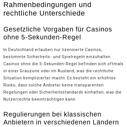
Rahmenbedingungen und
rechtliche Unterschiede
Gesetzliche Vorgaben für Casinos
ohne 5-Sekunden-Regel
In Deutschland erlauben nur lizensierte Casinos,
bestimmte Sicherheits- und Spielregeln einzuhalten.
Casinos ohne die 5-Sekunden-Regel befinden sich oftmals
in einer Grauzone oder im Ausland, was die rechtliche
Situation komplizierter macht. Es besteht ein erhöhtes
Risiko, dass solche Anbieter keine transparenten
Regelungen oder Sicherheitsstandards einhalten, was die
Nutzerrechte beeinträchtigen kann.
Regulierungen bei klassischen
Anbietern in verschiedenen Ländern