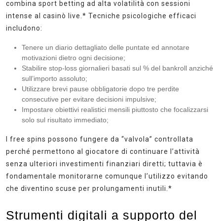
combina sport betting ad alta volatilità con sessioni
intense al casinò live.* Tecniche psicologiche efficaci
includono:
Tenere un diario dettagliato delle puntate ed annotare
motivazioni dietro ogni decisione;
Stabilire stop‑loss giornalieri basati sul % del bankroll anziché
sull’importo assoluto;
Utilizzare brevi pause obbligatorie dopo tre perdite
consecutive per evitare decisioni impulsive;
Impostare obiettivi realistici mensili piuttosto che focalizzarsi
solo sul risultato immediato;
I free spins possono fungere da “valvola” controllata
perché permettono al giocatore di continuare l’attività
senza ulteriori investimenti finanziari diretti; tuttavia è
fondamentale monitorarne comunque l’utilizzo evitando
che diventino scuse per prolungamenti inutili.*
Strumenti digitali a supporto del