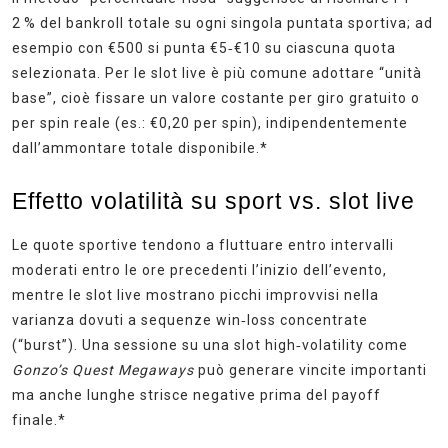
2 % del bankroll totale su ogni singola puntata sportiva; ad
esempio con €500 si punta €5‑€10 su ciascuna quota
selezionata. Per le slot live è più comune adottare “unità
base”, cioè fissare un valore costante per giro gratuito o
per spin reale (es.: €0,20 per spin), indipendentemente
dall’ammontare totale disponibile.*
Effetto volatilità su sport vs. slot live
Le quote sportive tendono a fluttuare entro intervalli
moderati entro le ore precedenti l’inizio dell’evento,
mentre le slot live mostrano picchi improvvisi nella
varianza dovuti a sequenze win‑loss concentrate
(“burst”). Una sessione su una slot high‑volatility come
Gonzo’s Quest Megaways
può generare vincite importanti
ma anche lunghe strisce negative prima del payoff
finale.*