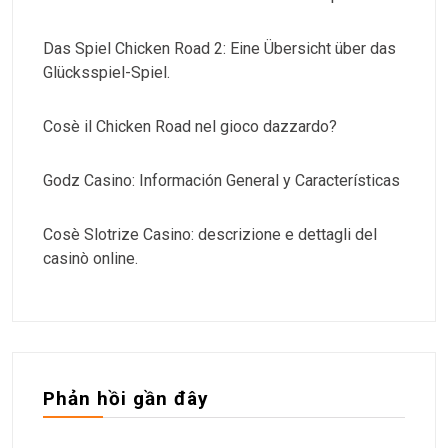
Das Spiel Chicken Road 2: Eine Übersicht über das
Glücksspiel-Spiel.
Cosè il Chicken Road nel gioco dazzardo?
Godz Casino: Información General y Características
Cosè Slotrize Casino: descrizione e dettagli del
casinò online.
Phản hồi gần đây