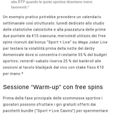
alta RTP quando le quote sportive diventano meno
favorevoli.*
Un esempio pratico potrebbe prevedere un calendario
settimanale così strutturato: lunedì dedicato allo studio
delle statistiche calcistiche e alla piazzatura delle prime
due puntate da €15 ciascuna; mercoledì utilizzo dei free
spins ricevuti dal bonus “Sport + Live” su
Mega Joker Live
per testare la volatilità prima della notte del derby
domenicale dove si concentra il restante 55 % del budget
sportivo; venerdì–sabato riserva 25 % del bankroll alle
sessioni al tavolo blackjack dal vivo con stake fisso €10
per mano.*
Sessione “Warm‑up” con free spins
Prima della fase principale delle scommesse sportive i
giocatori possono sfruttare i giri gratuiti offerti dai
pacchetti bundle (“Sport + Live Casino”) per sperimentare