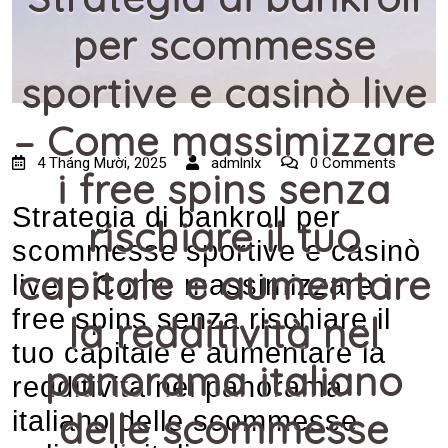
per scommesse
sportive e casinò live
– Come massimizzare
4 Tháng Mười, 2025
admlnlx
0 Comments
i free spins senza
Strategia di bankroll per
rischiare il tuo
scommesse sportive e casinò
capitale e aumentare
live – Come massimizzare i
free spins senza rischiare il
la redditività nel
tuo capitale e aumentare la
panorama italiano
redditività nel panorama
delle scommesse
italiano delle scommesse