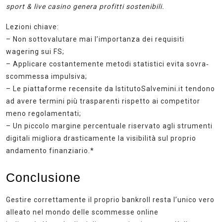
sport & live casino genera profitti sostenibili.
Lezioni chiave:
– Non sottovalutare mai l’importanza dei requisiti
wagering sui FS;
– Applicare costantemente metodi statistici evita sovra‐
scommessa impulsiva;
– Le piattaforme recensite da IstitutoSalvemini.it tendono
ad avere termini più trasparenti rispetto ai competitor
meno regolamentati;
– Un piccolo margine percentuale riservato agli strumenti
digitali migliora drasticamente la visibilità sul proprio
andamento finanziario.*
Conclusione
Gestire correttamente il proprio bankroll resta l’unico vero
alleato nel mondo delle scommesse online