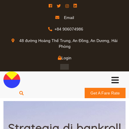
Email
+84 906074986
48 đường Hoàng Thế Trung, An Đồng, An Dương, Hải
Phòng
Login
Get A Fare Rate
Strategia di bankroll