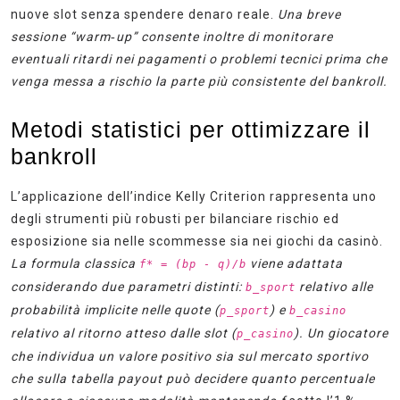
nuove slot senza spendere denaro reale.
Una breve
sessione “warm‑up” consente inoltre di monitorare
eventuali ritardi nei pagamenti o problemi tecnici prima che
venga messa a rischio la parte più consistente del bankroll.
Metodi statistici per ottimizzare il
bankroll
L’applicazione dell’indice Kelly Criterion rappresenta uno
degli strumenti più robusti per bilanciare rischio ed
esposizione sia nelle scommesse sia nei giochi da casinò.
La formula classica
viene adattata
f* = (bp - q)/b
considerando due parametri distinti:
relativo alle
b_sport
probabilità implicite nelle quote (
) e
p_sport
b_casino
relativo al ritorno atteso dalle slot (
). Un giocatore
p_casino
che individua un valore positivo sia sul mercato sportivo
che sulla tabella payout può decidere quanto percentuale