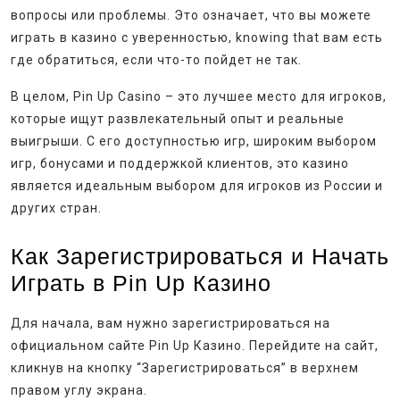
вопросы или проблемы. Это означает, что вы можете
играть в казино с уверенностью, knowing that вам есть
где обратиться, если что-то пойдет не так.
В целом, Pin Up Casino – это лучшее место для игроков,
которые ищут развлекательный опыт и реальные
выигрыши. С его доступностью игр, широким выбором
игр, бонусами и поддержкой клиентов, это казино
является идеальным выбором для игроков из России и
других стран.
Как Зарегистрироваться и Начать
Играть в Pin Up Казино
Для начала, вам нужно зарегистрироваться на
официальном сайте Pin Up Казино. Перейдите на сайт,
кликнув на кнопку “Зарегистрироваться” в верхнем
правом углу экрана.