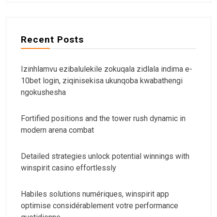
Recent Posts
Izinhlamvu ezibalulekile zokuqala zidlala indima e-
10bet login, ziqinisekisa ukunqoba kwabathengi
ngokushesha
Fortified positions and the tower rush dynamic in
modern arena combat
Detailed strategies unlock potential winnings with
winspirit casino effortlessly
Habiles solutions numériques, winspirit app
optimise considérablement votre performance