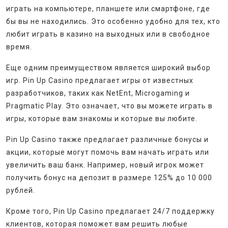
играть на компьютере, планшете или смартфоне, где
бы вы не находились. Это особенно удобно для тех, кто
любит играть в казино на выходных или в свободное
время.
Еще одним преимуществом является широкий выбор
игр. Pin Up Casino предлагает игры от известных
разработчиков, таких как NetEnt, Microgaming и
Pragmatic Play. Это означает, что вы можете играть в
игры, которые вам знакомы и которые вы любите.
Pin Up Casino также предлагает различные бонусы и
акции, которые могут помочь вам начать играть или
увеличить ваш банк. Например, новый игрок может
получить бонус на депозит в размере 125% до 10 000
рублей.
Кроме того, Pin Up Casino предлагает 24/7 поддержку
клиентов, которая поможет вам решить любые