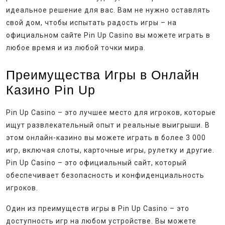
идеальное решение для вас. Вам не нужно оставлять
свой дом, чтобы испытать радость игры – на
официальном сайте Pin Up Casino вы можете играть в
любое время и из любой точки мира.
Преимущества Игры в Онлайн
Казино Pin Up
Pin Up Casino – это лучшее место для игроков, которые
ищут развлекательный опыт и реальные выигрыши. В
этом онлайн-казино вы можете играть в более 3 000
игр, включая слоты, карточные игры, рулетку и другие.
Pin Up Casino – это официальный сайт, который
обеспечивает безопасность и конфиденциальность
игроков.
Один из преимуществ игры в Pin Up Casino – это
доступность игр на любом устройстве. Вы можете