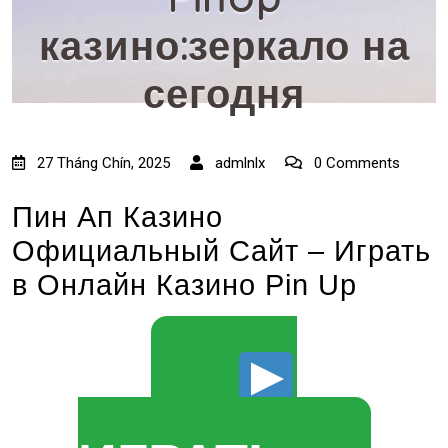
казино:зеркало на
сегодня
27 Tháng Chín, 2025
admlnlx
0 Comments
Пин Ап Казино
Официальный Сайт – Играть
в Онлайн Казино Pin Up