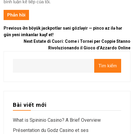
bình luận kế tiếp của tôi.
Previous
Ən böyük jackpotlar səni gözləyir — pinco az ilə hər
gün yeni imkanlar kəşf et!
Next
Estate di Cuori: Come i Tornei per Coppie Stanno
Rivoluzionando il Gioco d’Azzardo Online
Tìm kiếm
Bài viết mới
What is Spininio Casino? A Brief Overview
Présentation du Godz Casino et ses