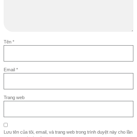
Tên
*
Email
*
Trang web
Lưu tên của tôi, email, và trang web trong trình duyệt này cho lần