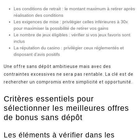
Les conditions de retrait : le montant maximum à retirer après
réalisation des conditions
Les exigences de mise : privilégier celles inférieures à 30x
pour maximiser la possibilité de retirer vos gains
Le nombre de jeux éligibles : vérifier si vos jeux favoris sont
inclus
La réputation du casino : privilégier ceux réglementés et
disposant d’avis positifs
Une offre sans dépôt ambitieuse mais avec des
contraintes excessives ne sera pas rentable. La clé est de
rechercher un compromis entre simplicité et opportunité.
Critères essentiels pour
sélectionner les meilleures offres
de bonus sans dépôt
Les éléments à vérifier dans les