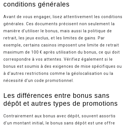
conditions générales
Avant de vous engager, lisez attentivement les conditions
générales. Ces documents précisent non seulement la
manière d’utiliser le bonus, mais aussi la politique de
retrait, les jeux exclus, et les limites de gains. Par
exemple, certains casinos imposent une limite de retrait
maximum de 100 € après utilisation du bonus, ce qui doit
correspondre à vos attentes. Vérifiez également si le
bonus est soumis à des exigences de mise spécifiques ou
à d’autres restrictions comme la géolocalisation ou la
nécessité d’un code promotionnel.
Les différences entre bonus sans
dépôt et autres types de promotions
Contrairement aux bonus avec dépôt, souvent assortis
d’un montant initial, le bonus sans dépôt est une offre