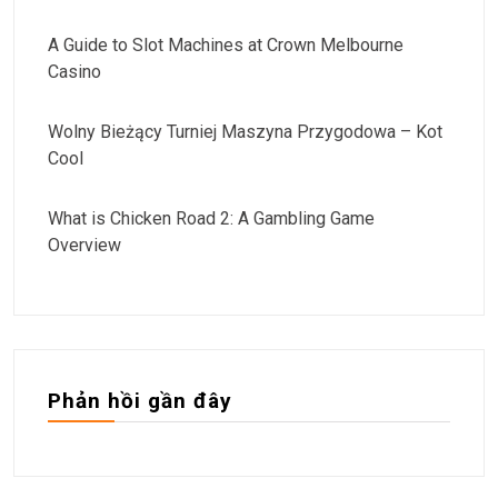
A Guide to Slot Machines at Crown Melbourne
Casino
Wolny Bieżący Turniej Maszyna Przygodowa – Kot
Cool
What is Chicken Road 2: A Gambling Game
Overview
Phản hồi gần đây