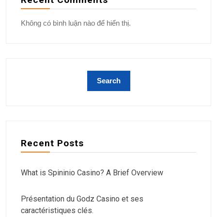
Không có bình luận nào để hiển thị.
Recent Posts
What is Spininio Casino? A Brief Overview
Présentation du Godz Casino et ses
caractéristiques clés.