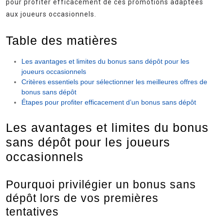
pour profiter efficacement de ces promotions adaptées
aux joueurs occasionnels.
Table des matières
Les avantages et limites du bonus sans dépôt pour les
joueurs occasionnels
Critères essentiels pour sélectionner les meilleures offres de
bonus sans dépôt
Étapes pour profiter efficacement d’un bonus sans dépôt
Les avantages et limites du bonus
sans dépôt pour les joueurs
occasionnels
Pourquoi privilégier un bonus sans
dépôt lors de vos premières
tentatives