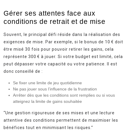
Gérer ses attentes face aux
conditions de retrait et de mise
Souvent, le principal défi réside dans la réalisation des
exigences de mise. Par exemple, si le bonus de 10 € doit
être misé 30 fois pour pouvoir retirer les gains, cela
représente 300 € à jouer. Si votre budget est limité, cela
peut dépasser votre capacité ou votre patience. Il est
donc conseillé de :
Se fixer une limite de jeu quotidienne
Ne pas jouer sous l’influence de la frustration
Arrêter dès que les conditions sont remplies ou si vous
atteignez la limite de gains souhaitée
“Une gestion rigoureuse de ses mises et une lecture
attentive des conditions permettent de maximiser les
bénéfices tout en minimisant les risques.”