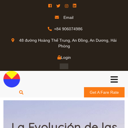
Email
+84 906074986
48 đường Hoàng Thế Trung, An Đồng, An Dương, Hải
Phòng
Login
Get A Fare Rate
La Evolución de las