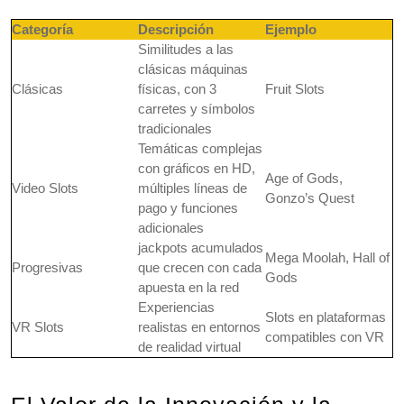
Categoría
Descripción
Ejemplo
Similitudes a las
clásicas máquinas
Clásicas
físicas, con 3
Fruit Slots
carretes y símbolos
tradicionales
Temáticas complejas
con gráficos en HD,
Age of Gods,
Video Slots
múltiples líneas de
Gonzo’s Quest
pago y funciones
adicionales
jackpots acumulados
Mega Moolah, Hall of
Progresivas
que crecen con cada
Gods
apuesta en la red
Experiencias
Slots en plataformas
VR Slots
realistas en entornos
compatibles con VR
de realidad virtual