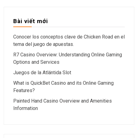
Bài viết mới
Conocer los conceptos clave de Chicken Road en el
tema del juego de apuestas.
R7 Casino Overview: Understanding Online Gaming
Options and Services
Juegos de la Atlántida Slot
What is QuickBet Casino and its Online Gaming
Features?
Painted Hand Casino Overview and Amenities
Information