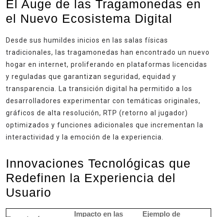
El Auge de las Tragamonedas en
el Nuevo Ecosistema Digital
Desde sus humildes inicios en las salas físicas
tradicionales, las tragamonedas han encontrado un nuevo
hogar en internet, proliferando en plataformas licencidas
y reguladas que garantizan seguridad, equidad y
transparencia. La transición digital ha permitido a los
desarrolladores experimentar con temáticas originales,
gráficos de alta resolución, RTP (retorno al jugador)
optimizados y funciones adicionales que incrementan la
interactividad y la emoción de la experiencia.
Innovaciones Tecnológicas que
Redefinen la Experiencia del
Usuario
Impacto en las
Ejemplo de