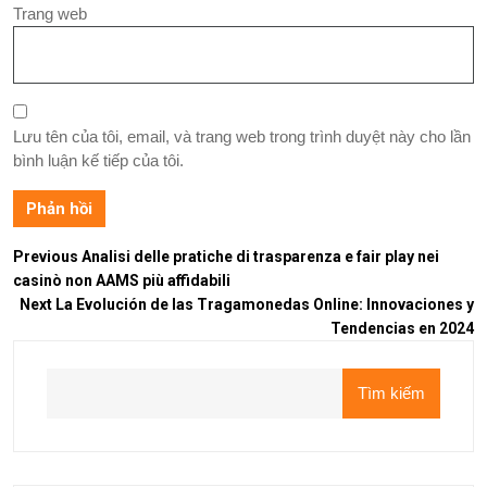
Trang web
Lưu tên của tôi, email, và trang web trong trình duyệt này cho lần
bình luận kế tiếp của tôi.
Previous
Analisi delle pratiche di trasparenza e fair play nei
casinò non AAMS più affidabili
Next
La Evolución de las Tragamonedas Online: Innovaciones y
Tendencias en 2024
Tìm kiếm