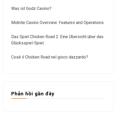
Was ist Godz Casino?
Midnite Casino Overview: Features and Operations
Das Spiel Chicken Road 2: Eine Übersicht über das
Glücksspiel-Spiel.
Cosè il Chicken Road nel gioco dazzardo?
Phản hồi gần đây