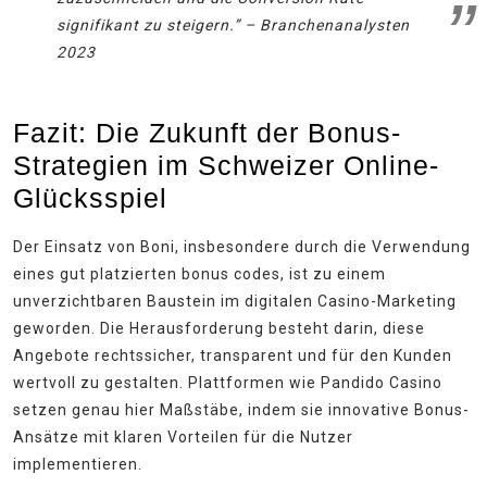
signifikant zu steigern.” – Branchenanalysten
2023
Fazit: Die Zukunft der Bonus-
Strategien im Schweizer Online-
Glücksspiel
Der Einsatz von Boni, insbesondere durch die Verwendung
eines gut platzierten bonus codes, ist zu einem
unverzichtbaren Baustein im digitalen Casino-Marketing
geworden. Die Herausforderung besteht darin, diese
Angebote rechtssicher, transparent und für den Kunden
wertvoll zu gestalten. Plattformen wie Pandido Casino
setzen genau hier Maßstäbe, indem sie innovative Bonus-
Ansätze mit klaren Vorteilen für die Nutzer
implementieren.