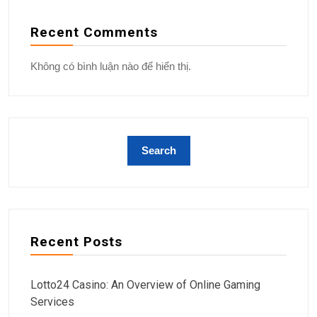
Recent Comments
Không có bình luận nào để hiển thị.
Recent Posts
Lotto24 Casino: An Overview of Online Gaming
Services