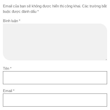
Email của bạn sẽ không được hiển thị công khai.
Các trường bắt
buộc được đánh dấu
*
Bình luận
*
Tên
*
Email
*