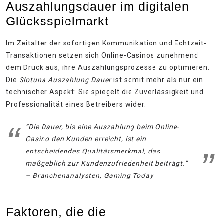
Auszahlungsdauer im digitalen
Glücksspielmarkt
Im Zeitalter der sofortigen Kommunikation und Echtzeit-
Transaktionen setzen sich Online-Casinos zunehmend
dem Druck aus, ihre Auszahlungsprozesse zu optimieren.
Die
Slotuna Auszahlung Dauer
ist somit mehr als nur ein
technischer Aspekt: Sie spiegelt die Zuverlässigkeit und
Professionalität eines Betreibers wider.
“Die Dauer, bis eine Auszahlung beim Online-
Casino den Kunden erreicht, ist ein
entscheidendes Qualitätsmerkmal, das
maßgeblich zur Kundenzufriedenheit beiträgt.”
– Branchenanalysten,
Gaming Today
Faktoren, die die