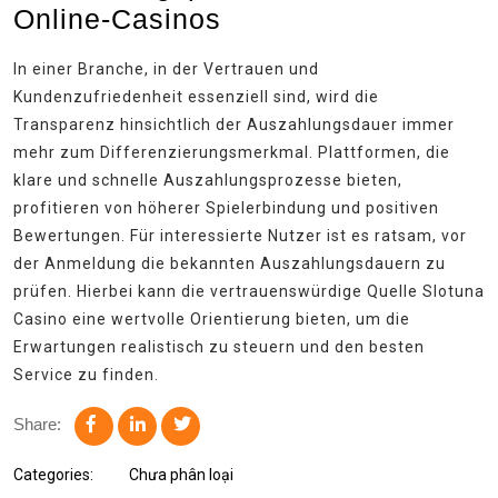
Online-Casinos
In einer Branche, in der Vertrauen und
Kundenzufriedenheit essenziell sind, wird die
Transparenz hinsichtlich der Auszahlungsdauer immer
mehr zum Differenzierungsmerkmal. Plattformen, die
klare und schnelle Auszahlungsprozesse bieten,
profitieren von höherer Spielerbindung und positiven
Bewertungen. Für interessierte Nutzer ist es ratsam, vor
der Anmeldung die bekannten Auszahlungsdauern zu
prüfen. Hierbei kann die vertrauenswürdige Quelle Slotuna
Casino eine wertvolle Orientierung bieten, um die
Erwartungen realistisch zu steuern und den besten
Service zu finden.
Share:
Categories:
Chưa phân loại