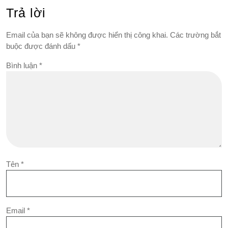
Trả lời
Email của bạn sẽ không được hiển thị công khai.
Các trường bắt
buộc được đánh dấu
*
Bình luận
*
Tên
*
Email
*