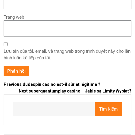
Trang web
Lưu tên của tôi, email, và trang web trong trình duyệt này cho lần
bình luận kế tiếp của tôi.
Previous
dudespin casino est-il sûr et légitime ?
Next
superquantumplay casino – Jakie są Limity Wypłat?
Tìm kiếm