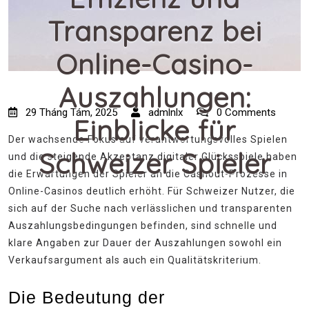
Transparenz bei
Online-Casino-
Auszahlungen:
29 Tháng Tám, 2025
admlnlx
0 Comments
Einblicke für
Der wachsende Fokus auf verantwortungsvolles Spielen
Schweizer Spieler
und die steigende Akzeptanz digitaler Glücksspiele haben
die Erwartungen der Spieler an die Cashout-Prozesse in
Online-Casinos deutlich erhöht. Für Schweizer Nutzer, die
sich auf der Suche nach verlässlichen und transparenten
Auszahlungsbedingungen befinden, sind schnelle und
klare Angaben zur Dauer der Auszahlungen sowohl ein
Verkaufsargument als auch ein Qualitätskriterium.
Die Bedeutung der