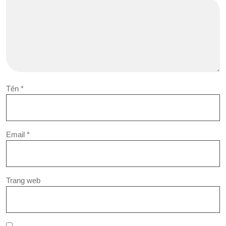
Tên
*
Email
*
Trang web