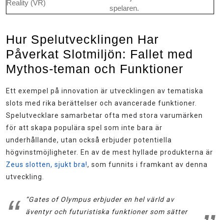
Reality (VR)
spelaren.
Hur Spelutvecklingen Har
Påverkat Slotmiljön: Fallet med
Mythos-teman och Funktioner
Ett exempel på innovation är utvecklingen av tematiska
slots med rika berättelser och avancerade funktioner.
Spelutvecklare samarbetar ofta med stora varumärken
för att skapa populära spel som inte bara är
underhållande, utan också erbjuder potentiella
högvinstmöjligheter. En av de mest hyllade produkterna är
Zeus slotten, sjukt bra!
, som funnits i framkant av denna
utveckling.
“Gates of Olympus erbjuder en hel värld av
äventyr och futuristiska funktioner som sätter