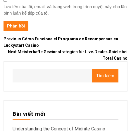
Lưu tên của tôi, email, và trang web trong trình duyệt này cho lần
bình luận kế tiếp của tôi.
Previous
Cómo Funciona el Programa de Recompensas en
Luckystart Casino
Next
Meisterhafte Gewinnstrategien für Live‑Dealer‑Spiele bei
Total Casino
Tìm kiếm
Bài viết mới
Understanding the Concept of Midnite Casino