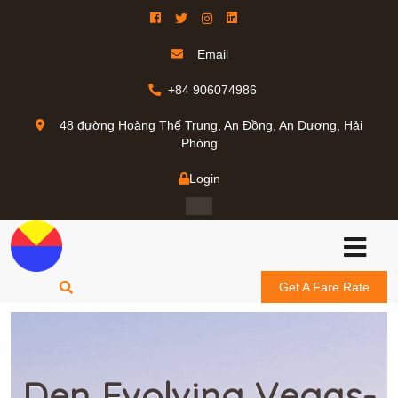
Email
+84 906074986
48 đường Hoàng Thế Trung, An Đồng, An Dương, Hải
Phòng
Login
Get A Fare Rate
Den Evolving Vegas-