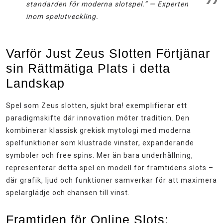
standarden för moderna slotspel.” — Experten
inom spelutveckling.
Varför Just Zeus Slotten Förtjänar
sin Rättmätiga Plats i detta
Landskap
Spel som Zeus slotten, sjukt bra! exemplifierar ett
paradigmskifte där innovation möter tradition. Den
kombinerar klassisk grekisk mytologi med moderna
spelfunktioner som klustrade vinster, expanderande
symboler och free spins. Mer än bara underhållning,
representerar detta spel en modell för framtidens slots –
där grafik, ljud och funktioner samverkar för att maximera
spelarglädje och chansen till vinst.
Framtiden för Online Slots: