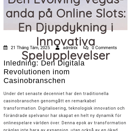
anda på Online Slots:
En Djupdykning i
Innovativa
21 Tháng Tám, 2025
admlnlx
0 Comments
Spelupplevelser
Inledning: Den Digitala
Revolutionen inom
Casinobranschen
Under det senaste decenniet har den traditionella
casinobranschen genomgått en remarkabel
transformation. Digitalisering, teknologisk innovation och
förändrade spelvanor har skapat en helt ny dynamik för
onlinespelare världen över. Denna epok av transformation
präglas inte bara av expansion, utan också av en ökad