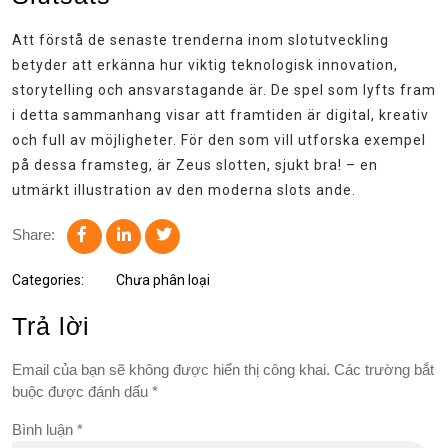
Att förstå de senaste trenderna inom slotutveckling
betyder att erkänna hur viktig teknologisk innovation,
storytelling och ansvarstagande är. De spel som lyfts fram
i detta sammanhang visar att framtiden är digital, kreativ
och full av möjligheter. För den som vill utforska exempel
på dessa framsteg, är Zeus slotten, sjukt bra! – en
utmärkt illustration av den moderna slots ande.
Share:
Categories:
Chưa phân loại
Trả lời
Email của bạn sẽ không được hiển thị công khai.
Các trường bắt
buộc được đánh dấu
*
Bình luận
*