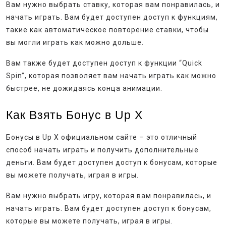
Вам нужно выбрать ставку, которая вам понравилась, и
начать играть. Вам будет доступен доступ к функциям,
такие как автоматическое повторение ставки, чтобы
вы могли играть как можно дольше.
Вам также будет доступен доступ к функции “Quick
Spin”, которая позволяет вам начать играть как можно
быстрее, не дожидаясь конца анимации.
Как Взять Бонус в Up X
Бонусы в Up X официальном сайте – это отличный
способ начать играть и получить дополнительные
деньги. Вам будет доступен доступ к бонусам, которые
вы можете получать, играя в игры.
Вам нужно выбрать игру, которая вам понравилась, и
начать играть. Вам будет доступен доступ к бонусам,
которые вы можете получать, играя в игры.