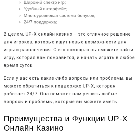
Широкий спектр игр;
Удобный интерфейс;
Многоуровневая система бонусов;
24/7 поддержка;
В целом, UP-X онлайн казино – это отличное решение
для игроков, которые ищут новые возможности для
игры и развлечения. С его помощью вы сможете найти
игру, которая вам понравится, и начать играть в любое
время суток.
Если у вас есть какие-либо вопросы или проблемы, вы
можете обратиться к поддержке UP-X, которая
работает 24/7. Она поможет вам решить любые
вопросы и проблемы, которые вы можете иметь.
Преимущества и Функции UP-X
Онлайн Казино