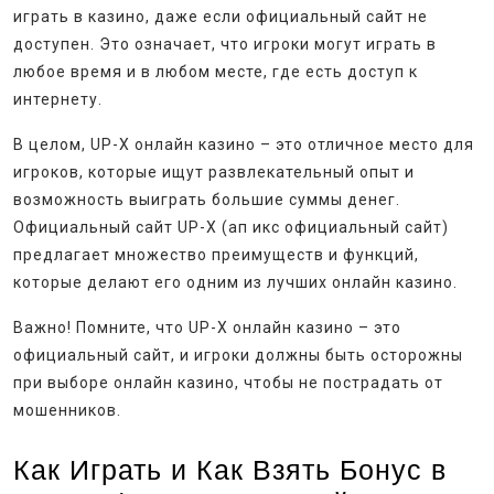
играть в казино, даже если официальный сайт не
доступен. Это означает, что игроки могут играть в
любое время и в любом месте, где есть доступ к
интернету.
В целом, UP-X онлайн казино – это отличное место для
игроков, которые ищут развлекательный опыт и
возможность выиграть большие суммы денег.
Официальный сайт UP-X (ап икс официальный сайт)
предлагает множество преимуществ и функций,
которые делают его одним из лучших онлайн казино.
Важно! Помните, что UP-X онлайн казино – это
официальный сайт, и игроки должны быть осторожны
при выборе онлайн казино, чтобы не пострадать от
мошенников.
Как Играть и Как Взять Бонус в