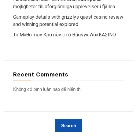
möjligheter till oförglömliga upplevelser i fjällen
Gameplay details with grizzlys quest casino review
and winning potential explored
Το Μύθο των Κρατών στο Βίκινγκ ΛάκΚΑΣΙΝΟ
Recent Comments
Không có bình luận nào để hiển thị.