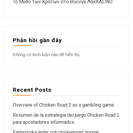
Το Μύθο των Κρατών στο Βίκινγκ ΛάκΚΑΣΙΝΟ
Phản hồi gần đây
Không có bình luận nào để hiển thị.
Recent Posts
Overview of Chicken Road 2 as a gambling game.
Resumen de la estrategia del juego Chicken Road 2
para apostadores informados.
Fantastiska leder och chickenroad öppnar