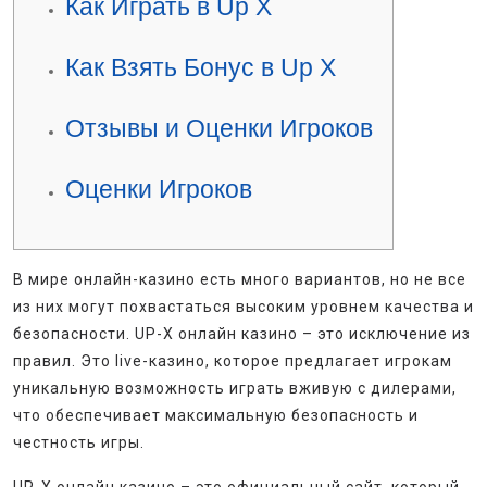
Как Играть в Up X
Как Взять Бонус в Up X
Отзывы и Оценки Игроков
Оценки Игроков
В мире онлайн-казино есть много вариантов, но не все
из них могут похвастаться высоким уровнем качества и
безопасности. UP-X онлайн казино – это исключение из
правил. Это live-казино, которое предлагает игрокам
уникальную возможность играть вживую с дилерами,
что обеспечивает максимальную безопасность и
честность игры.