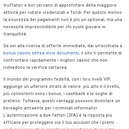
truffatori e bot cercano di approfittare della maggiore
attività per rubare credenziali e fondi. Per questo motivo
la sicurezza dei pagamenti non è più un optional, ma una
necessità imprescindibile per chi vuole giocare in
tranquillità.
Se sei alla ricerca di offerte immediate, dai un’occhiata a
bonus casino senza invio documenti
; il sito ti permette di
confrontare rapidamente i migliori casinò che non
richiedono la verifica cartacea.
Il mondo dei programmi fedeltà, con i loro livelli VIP,
aggiunge un ulteriore strato di valore: più alto è il livello,
più consistenti sono i bonus, i cashback e le soglie di
prelievo. Tuttavia, questi vantaggi possono diventare un
bersaglio attraente per i criminali informatici.
L’autenticazione a due fattori (2FA) è la risposta più
efficace per proteggere sia il tuo account che i premi