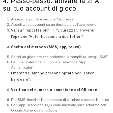
4. Passo‑passo: attivare la 2FA
sul tuo account di gioco
Accesso al profilo e sezione “Sicurezza”
Accedi al tuo account su un desktop o sull’app mobile.
Vai su “Impostazioni” → “Sicurezza”. Troverai
l’opzione “Autenticazione a due fattori”.
Scelta del metodo (SMS, app, token)
Se sei un giocatore che preferisce la semplicità, scegli “SMS”.
Per una protezione più robusta, seleziona “App
Authenticator”.
I membri Diamond possono optare per “Token
hardware”.
Verifica del numero o scansione del QR code
Per SMS, inserisci il tuo numero di cellulare e attendi il codice.
Per l’app, scansiona il QR code mostrato sullo schermo con
Google Authenticator o Authy.