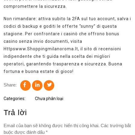
compromettere la sicurezza.
Non rimandare: attiva subito la 2FA sul tuo account, salva i
codici di backup e goditi le offerte “sunny” di questa
stagione. Per confrontare i casinò che offrono bonus
casino senza invio documenti, visita
Httpswww.Shoppingmilanoroma.It, il sito di recensioni
indipendente che ti guida nella scelta dei migliori
operatori, garantendo trasparenza e sicurezza. Buona
fortuna e buona estate di gioco!
Share:
Categories:
Chưa phân loại
Trả lời
Email của bạn sẽ không được hiển thị công khai.
Các trường bắt
buộc được đánh dấu
*