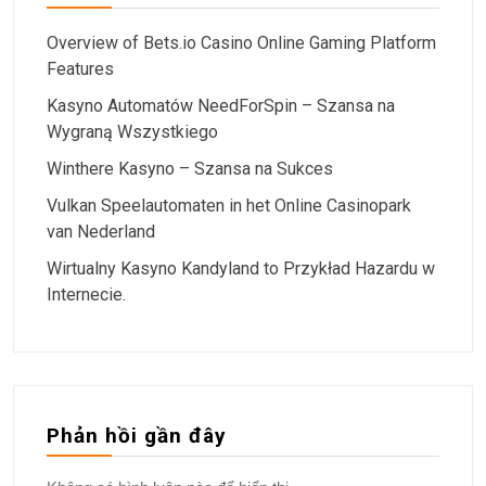
Overview of Bets.io Casino Online Gaming Platform
Features
Kasyno Automatów NeedForSpin – Szansa na
Wygraną Wszystkiego
Winthere Kasyno – Szansa na Sukces
Vulkan Speelautomaten in het Online Casinopark
van Nederland
Wirtualny Kasyno Kandyland to Przykład Hazardu w
Internecie.
Phản hồi gần đây