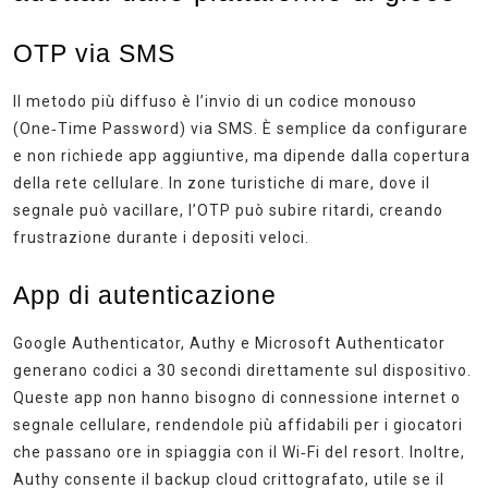
OTP via SMS
Il metodo più diffuso è l’invio di un codice monouso
(One‑Time Password) via SMS. È semplice da configurare
e non richiede app aggiuntive, ma dipende dalla copertura
della rete cellulare. In zone turistiche di mare, dove il
segnale può vacillare, l’OTP può subire ritardi, creando
frustrazione durante i depositi veloci.
App di autenticazione
Google Authenticator, Authy e Microsoft Authenticator
generano codici a 30 secondi direttamente sul dispositivo.
Queste app non hanno bisogno di connessione internet o
segnale cellulare, rendendole più affidabili per i giocatori
che passano ore in spiaggia con il Wi‑Fi del resort. Inoltre,
Authy consente il backup cloud crittografato, utile se il