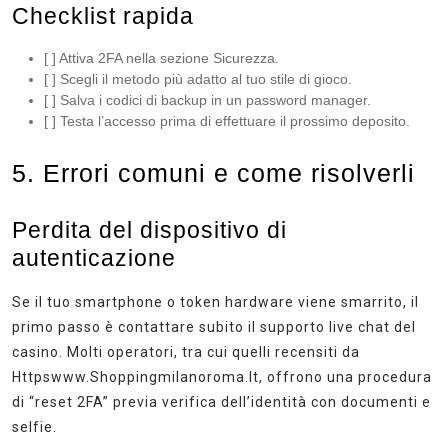
Checklist rapida
[ ] Attiva 2FA nella sezione Sicurezza.
[ ] Scegli il metodo più adatto al tuo stile di gioco.
[ ] Salva i codici di backup in un password manager.
[ ] Testa l’accesso prima di effettuare il prossimo deposito.
5. Errori comuni e come risolverli
Perdita del dispositivo di
autenticazione
Se il tuo smartphone o token hardware viene smarrito, il
primo passo è contattare subito il supporto live chat del
casino. Molti operatori, tra cui quelli recensiti da
Httpswww.Shoppingmilanoroma.It, offrono una procedura
di “reset 2FA” previa verifica dell’identità con documenti e
selfie.