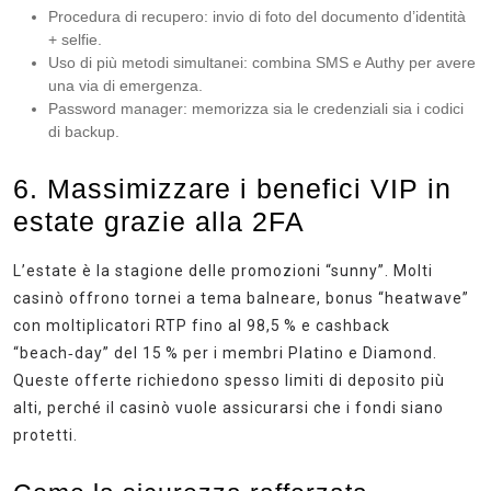
Procedura di recupero
: invio di foto del documento d’identità
+ selfie.
Uso di più metodi simultanei
: combina SMS e Authy per avere
una via di emergenza.
Password manager
: memorizza sia le credenziali sia i codici
di backup.
6. Massimizzare i benefici VIP in
estate grazie alla 2FA
L’estate è la stagione delle promozioni “sunny”. Molti
casinò offrono tornei a tema balneare, bonus “heatwave”
con moltiplicatori RTP fino al 98,5 % e cashback
“beach‑day” del 15 % per i membri Platino e Diamond.
Queste offerte richiedono spesso limiti di deposito più
alti, perché il casinò vuole assicurarsi che i fondi siano
protetti.