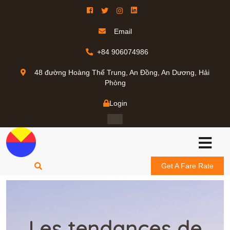
Email
+84 906074986
48 đường Hoàng Thế Trung, An Đồng, An Dương, Hải
Phòng
Login
Get A Fare Rate
Les tendances de