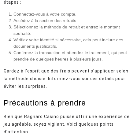
étapes :
Connectez-vous à votre compte.
Accédez à la section des retraits.
Sélectionnez la méthode de retrait et entrez le montant
souhaité.
Vérifiez votre identité si nécessaire, cela peut inclure des
documents justificatifs.
Confirmez la transaction et attendez le traitement, qui peut
prendre de quelques heures à plusieurs jours.
Gardez à l’esprit que des frais peuvent s’appliquer selon
la méthode choisie. Informez-vous sur ces détails pour
éviter les surprises.
Précautions à prendre
Bien que Ragnaro Casino puisse offrir une expérience de
jeu agréable, soyez vigilant. Voici quelques points
d’attention :