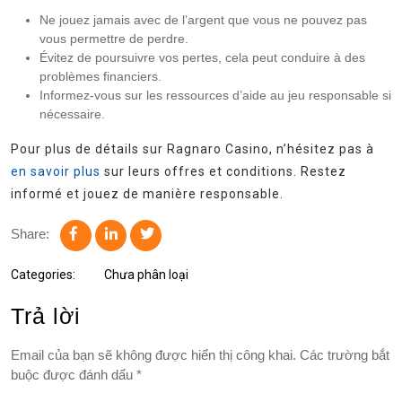
Ne jouez jamais avec de l’argent que vous ne pouvez pas
vous permettre de perdre.
Évitez de poursuivre vos pertes, cela peut conduire à des
problèmes financiers.
Informez-vous sur les ressources d’aide au jeu responsable si
nécessaire.
Pour plus de détails sur Ragnaro Casino, n’hésitez pas à
en savoir plus
sur leurs offres et conditions. Restez
informé et jouez de manière responsable.
Share:
Categories:
Chưa phân loại
Trả lời
Email của bạn sẽ không được hiển thị công khai.
Các trường bắt
buộc được đánh dấu
*