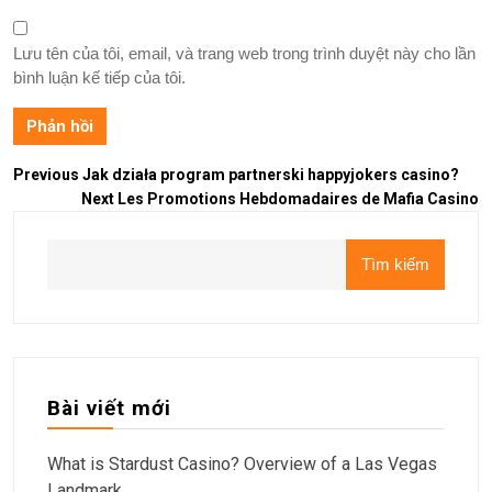
Lưu tên của tôi, email, và trang web trong trình duyệt này cho lần
bình luận kế tiếp của tôi.
Previous
Jak działa program partnerski happyjokers casino?
Next
Les Promotions Hebdomadaires de Mafia Casino
Tìm kiếm
Bài viết mới
What is Stardust Casino? Overview of a Las Vegas
Landmark