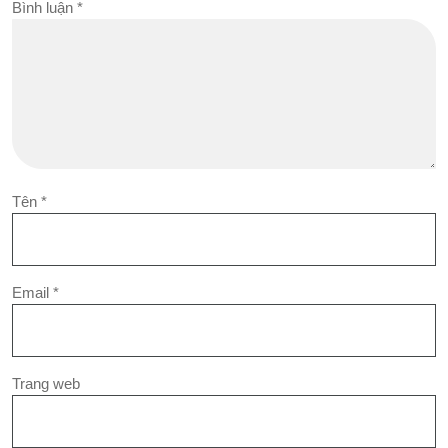
Bình luận
*
Tên
*
Email
*
Trang web