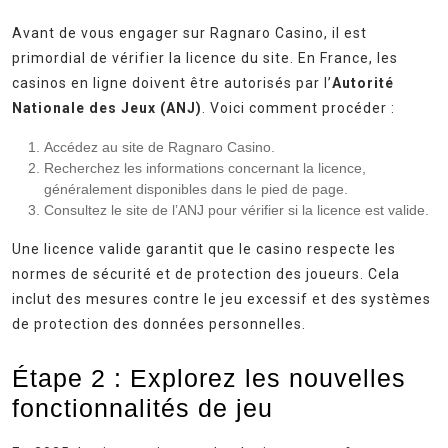
Avant de vous engager sur Ragnaro Casino, il est
primordial de vérifier la licence du site. En France, les
casinos en ligne doivent être autorisés par l’
Autorité
Nationale des Jeux (ANJ)
. Voici comment procéder :
Accédez au site de Ragnaro Casino.
Recherchez les informations concernant la licence,
généralement disponibles dans le pied de page.
Consultez le site de l’ANJ pour vérifier si la licence est valide.
Une licence valide garantit que le casino respecte les
normes de sécurité et de protection des joueurs. Cela
inclut des mesures contre le jeu excessif et des systèmes
de protection des données personnelles.
Étape 2 : Explorez les nouvelles
fonctionnalités de jeu