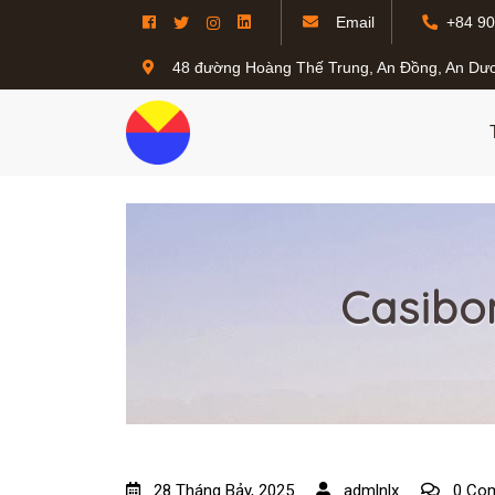
Email
+84 9
48 đường Hoàng Thế Trung, An Đồng, An Dư
Casibo
28 Tháng Bảy, 2025
admlnlx
0 Co