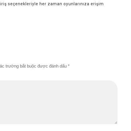
iriş seçenekleriyle her zaman oyunlarınıza erişim
ác trường bắt buộc được đánh dấu
*