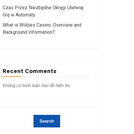
Czas Przez Niezbędne Okręgi Ułatwiaj
Grę w Automaty
What is Wildies Casino: Overview and
Background Information?
Recent Comments
Không có bình luận nào để hiển thị.