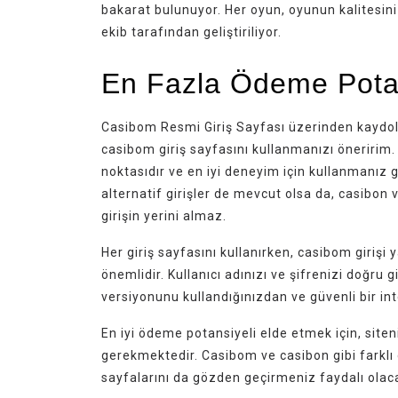
bakarat bulunuyor. Her oyun, oyunun kalitesin
ekib tarafından geliştiriliyor.
En Fazla Ödeme Potan
Casibom Resmi Giriş Sayfası üzerinden kaydol
casibom giriş sayfasını kullanmanızı öneririm. 
noktasıdır ve en iyi deneyim için kullanmanız
alternatif girişler de mevcut olsa da, casibon 
girişin yerini almaz.
Her giriş sayfasını kullanırken, casibom girişi 
önemlidir. Kullanıcı adınızı ve şifrenizi doğru 
versiyonunu kullandığınızdan ve güvenli bir in
En iyi ödeme potansiyeli elde etmek için, siten
gerekmektedir. Casibom ve casibon gibi farklı g
sayfalarını da gözden geçirmeniz faydalı olaca