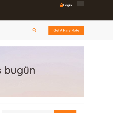
Login
Get A Fare Rate
ş bugün