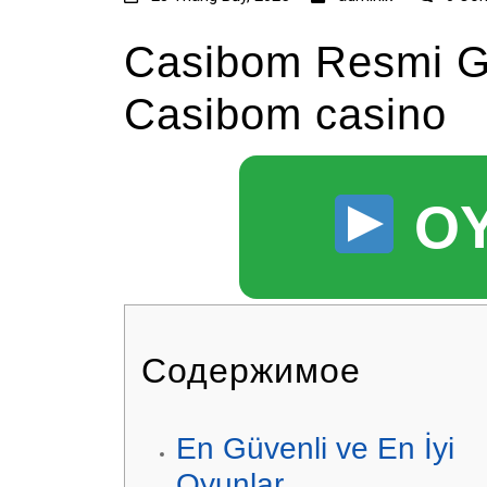
Casibom Resmi Gir
Casibom casino
O
Содержимое
En Güvenli ve En İyi
Oyunlar