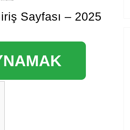
iş Sayfası – ​2025
YNAMAK