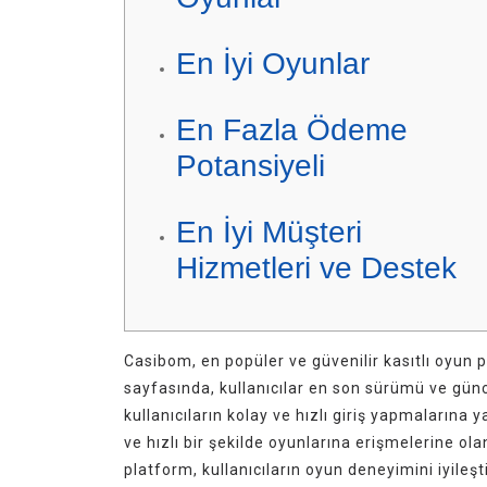
En İyi Oyunlar
En Fazla Ödeme
Potansiyeli
En İyi Müşteri
Hizmetleri ve Destek
Casibom, en popüler ve güvenilir kasıtlı oyun p
sayfasında, kullanıcılar en son sürümü ve güncel
kullanıcıların kolay ve hızlı giriş yapmalarına y
ve hızlı bir şekilde oyunlarına erişmelerine ola
platform, kullanıcıların oyun deneyimini iyileşt