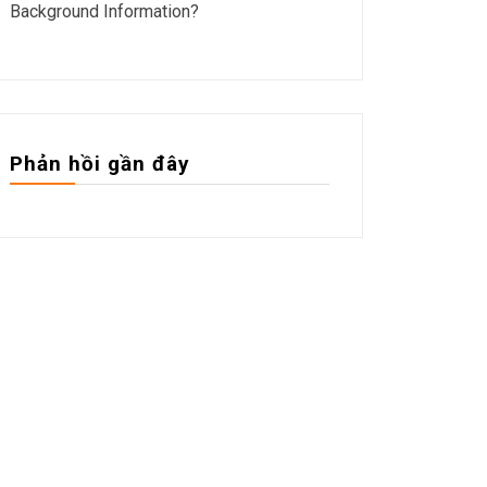
Background Information?
Phản hồi gần đây