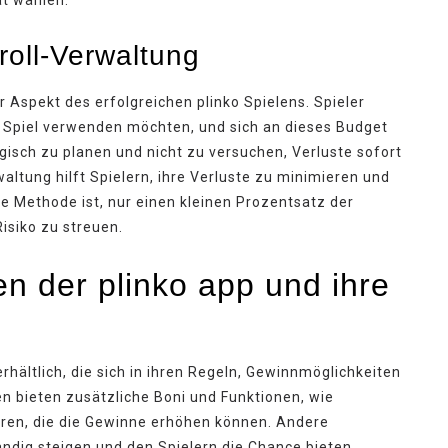
ät wählen.
oll-Verwaltung
r Aspekt des erfolgreichen plinko Spielens. Spieler
as Spiel verwenden möchten, und sich an dieses Budget
tegisch zu planen und nicht zu versuchen, Verluste sofort
altung hilft Spielern, ihre Verluste zu minimieren und
 Methode ist, nur einen kleinen Prozentsatz der
isiko zu streuen.
n der plinko app und ihre
erhältlich, die sich in ihren Regeln, Gewinnmöglichkeiten
n bieten zusätzliche Boni und Funktionen, wie
oren, die die Gewinne erhöhen können. Andere
ändig steigen und den Spielern die Chance bieten,