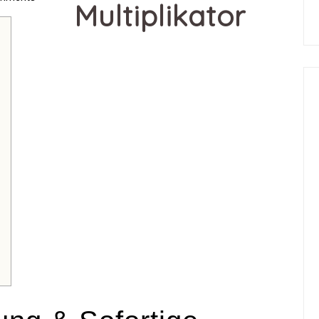
Multiplikator