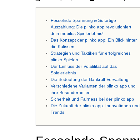
Fesselnde Spannung & Sofortige
Auszahlung: Die plinko app revolutioniert
dein mobiles Spielerlebnis!
Das Konzept der plinko app: Ein Blick hinter
die Kulissen
Strategien und Taktiken für erfolgreiches
plinko Spielen
Der Einfluss der Volatilität auf das
Spielerlebnis
Die Bedeutung der Bankroll-Verwaltung
Verschiedene Varianten der plinko app und
ihre Besonderheiten
Sicherheit und Fairness bei der plinko app
Die Zukunft der plinko app: Innovationen und
Trends