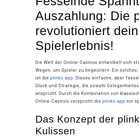
Fesselnde Spannu
Auszahlung: Die p
revolutioniert dei
Spielerlebnis!
Die Welt der Online-Casinos entwickelt sich s
Wegen, um Spieler zu begeistern. Ein solches S
ist die
plinko app
. Dieses einfache, aber fesse
Glück und Strategie, die sowohl Gelegenheits
anspricht. Durch die Kombination von klassi
Online-Casinos verspricht die
plinko app
ein s
Das Konzept der plinko
Kulissen