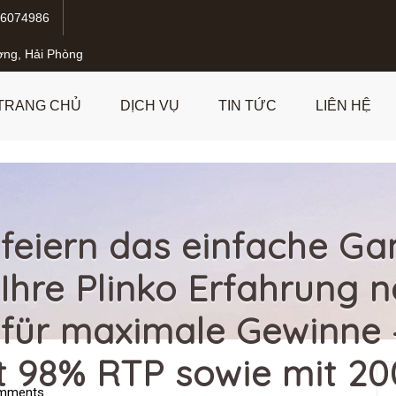
06074986
ơng, Hải Phòng
TRANG CHỦ
DỊCH VỤ
TIN TỨC
LIÊN HỆ
 feiern das einfache G
hre Plinko Erfahrung n
für maximale Gewinne —
t 98% RTP sowie mit 20
mments