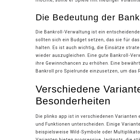
möchte, sollte er Spiele mit niedriger Volatilit
Die Bedeutung der Bankr
Die Bankroll-Verwaltung ist ein entscheidende
sollten sich ein Budget setzen, das sie für d
halten. Es ist auch wichtig, die Einsätze stra
wieder auszugleichen. Eine gute Bankroll-Verw
ihre Gewinnchancen zu erhöhen. Eine bewährte
Bankroll pro Spielrunde einzusetzen, um das R
Verschiedene Variante
Besonderheiten
Die plinko app ist in verschiedenen Varianten 
und Funktionen unterscheiden. Einige Variante
beispielsweise Wild-Symbole oder Multiplikat
Varianten bieten progressive Jackpots, die st