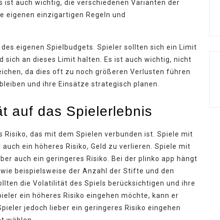
 ist auch wichtig, die verschiedenen Varianten der
hre eigenen einzigartigen Regeln und
 des eigenen Spielbudgets. Spieler sollten sich ein Limit
 sich an dieses Limit halten. Es ist auch wichtig, nicht
eichen, da dies oft zu noch größeren Verlusten führen
 bleiben und ihre Einsätze strategisch planen.
tät auf das Spielerlebnis
as Risiko, das mit dem Spielen verbunden ist. Spiele mit
 auch ein höheres Risiko, Geld zu verlieren. Spiele mit
aber auch ein geringeres Risiko. Bei der plinko app hängt
 wie beispielsweise der Anzahl der Stifte und den
lten die Volatilität des Spiels berücksichtigen und ihre
eler ein höheres Risiko eingehen möchte, kann er
Spieler jedoch lieber ein geringeres Risiko eingehen