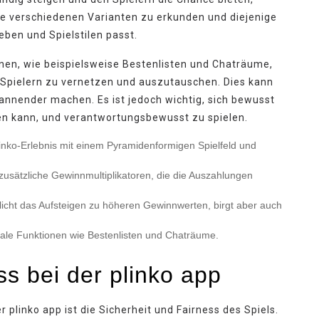
ie verschiedenen Varianten zu erkunden und diejenige
eben und Spielstilen passt.
onen, wie beispielsweise Bestenlisten und Chaträume,
n Spielern zu vernetzen und auszutauschen. Dies kann
annender machen. Es ist jedoch wichtig, sich bewusst
hen kann, und verantwortungsbewusst zu spielen.
Plinko-Erlebnis mit einem Pyramidenformigen Spielfeld und
 zusätzliche Gewinnmultiplikatoren, die die Auszahlungen
licht das Aufsteigen zu höheren Gewinnwerten, birgt aber auch
iale Funktionen wie Bestenlisten und Chaträume.
ss bei der plinko app
 plinko app ist die Sicherheit und Fairness des Spiels.