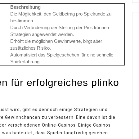
Beschreibung
Die Möglichkeit, den Geldbetrag pro Spielrunde zu
bestimmen.
Durch Veränderung der Stellung der Pins können
Strategien angewendet werden.
Erhöht die möglichen Gewinnwerte, birgt aber
zusätzliches Risiko.
Automatisiert das Spielgeschehen für eine schnelle
Spielerfahrung.
n für erfolgreiches plinko
usst wird, gibt es dennoch einige Strategien und
re Gewinnchancen zu verbessern. Eine davon ist die
r verschiedenen Online-Casinos. Einige Casinos
 was bedeutet, dass Spieler langfristig gesehen