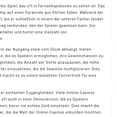
nko-Spiel, das oft in Fernsehspielsows zu sehen ist. Das
 Chip auf einer Pyramide aus Stiften fallen. Während der
ift, bis er schließlich in einem der unteren Fächer landet.
rag verbunden, den der Spieler gewinnen kann. Die
eitalter und bietet eine Vielzahl von
n.
dem der Ausgang stark vom Glück abhängt, bieten
e, die es Spielern ermöglichen, ihre Gewinnchancen zu
lichkeit, die Anzahl der Stifte anzupassen, die Höhe
ter einzusetzen, die die Gewinne multiplizieren. Dies
d macht es zu einem beliebten Zeitvertreib für eine
ihrer einfachen Zugänglichkeit. Viele Online-Casinos
n, oft auch in einer Demoversion, die es Spielern
rnen, bevor sie echtes Geld einsetzen. Dies macht die
ger, die die Welt der Online-Casinos erkunden möchten.