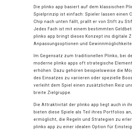
Die plinko app basiert auf dem klassischen Pli
Spielprinzip ist einfach: Spieler lassen einen
Chip nach unten fällt, prallt er von Stift zu St
Jedes Fach ist mit einem bestimmten Geldbet
plinko app bringt dieses Konzept ins digitale Z
Anpassungsoptionen und Gewinnmöglichkeite
Im Gegensatz zum traditionellen Plinko, bei 
moderne plinko apps oft strategische Element
erhöhen. Dazu gehören beispielsweise die Mög
des Einsatzes zu variieren oder spezielle Boos
verleiht dem Spiel einen zusätzlichen Reiz un
breite Zielgruppe.
Die Attraktivität der plinko app liegt auch in 
bieten diese Spiele als Teil ihres Portfolios a
ermöglicht, die Regeln und Strategien zu erle
plinko app zu einer idealen Option für Einstei