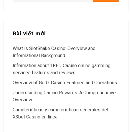
Bài viết mới
What is SlotShake Casino: Overview and
Informational Background
Information about 1RED Casino online gambling
services features and reviews.
Overview of Godz Casino Features and Operations
Understanding Casino Rewards: A Comprehensive
Overview
Características y características generales del
X3bet Casino en línea.