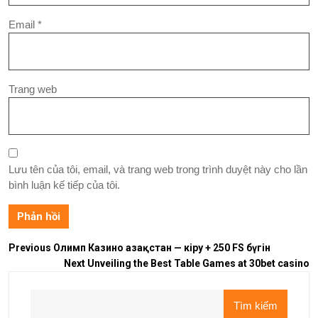
Email
*
Trang web
Lưu tên của tôi, email, và trang web trong trình duyệt này cho lần
bình luận kế tiếp của tôi.
Previous
Олимп Казино Қазақстан — кіру + 250 FS бүгін
Next
Unveiling the Best Table Games at 30bet casino
Tìm kiếm