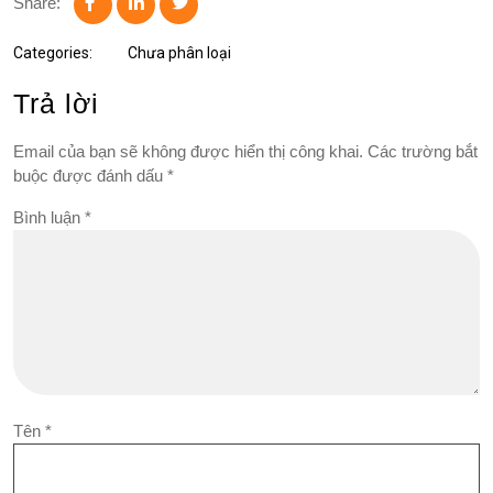
Share:
Categories:
Chưa phân loại
Trả lời
Email của bạn sẽ không được hiển thị công khai.
Các trường bắt
buộc được đánh dấu
*
Bình luận
*
Tên
*