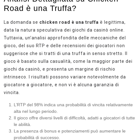
Road è una Truffa?
La domanda se
chicken road è una truffa
è legittima,
data la natura speculativa dei giochi da casinò online.
Tuttavia, un’analisi approfondita delle meccaniche del
gioco, del suo RTP e delle recensioni dei giocatori non
suggerisce che si tratti di una truffa in senso stretto. Il
gioco è basato sulla casualità, come la maggior parte dei
giochi da casinò, e presenta un margine di rischio
intrinseco. I risultati possono variare notevolmente da
giocatore a giocatore, e non vi è alcuna garanzia di
vincita.
L’RTP del 98% indica una probabilità di vincita relativamente
alta nel lungo periodo.
Il gioco offre diversi livelli di difficoltà, adatti a giocatori di tutte
le abilità.
La presenza di bonus e potenziamenti può aumentare le
probabilità di successo.