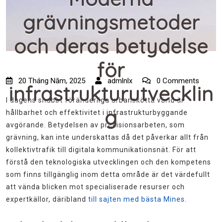
grävningsmetoder
och deras betydelse
för
20 Tháng Năm, 2025
admlnlx
0 Comments
infrastrukturutvecklin
I dagens snabbt föränderliga urbanskötta värld är
g
hållbarhet och effektivitet i infrastrukturbyggande
avgörande. Betydelsen av precisionsarbeten, som
grävning, kan inte underskattas då det påverkar allt från
kollektivtrafik till digitala kommunikationsnät. För att
förstå den teknologiska utvecklingen och den kompetens
som finns tillgänglig inom detta område är det värdefullt
att vända blicken mot specialiserade resurser och
expertkällor, däribland
till sajten med bästa Mines
.