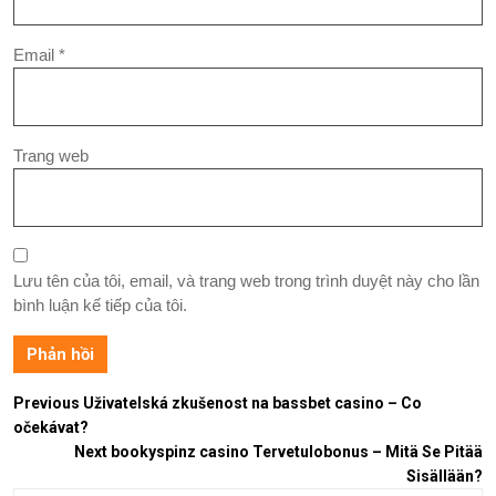
Email
*
Trang web
Lưu tên của tôi, email, và trang web trong trình duyệt này cho lần
bình luận kế tiếp của tôi.
Previous
Uživatelská zkušenost na bassbet casino – Co
očekávat?
Next
bookyspinz casino Tervetulobonus – Mitä Se Pitää
Sisällään?