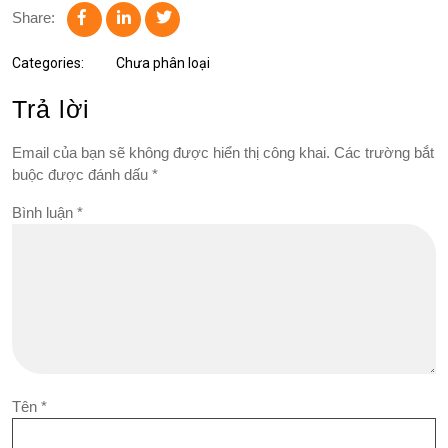
Share:
Categories:
Chưa phân loại
Trả lời
Email của bạn sẽ không được hiển thị công khai.
Các trường bắt
buộc được đánh dấu
*
Bình luận
*
Tên
*