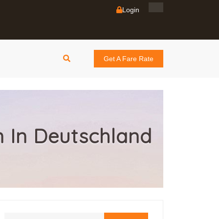
Login
Get A Fare Rate
n In Deutschland