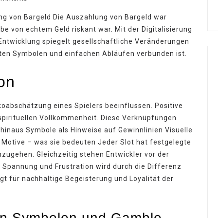
ng von Bargeld Die Auszahlung von Bargeld war
e von echtem Geld riskant war. Mit der Digitalisierung
Entwicklung spiegelt gesellschaftliche Veränderungen
ten Symbolen und einfachen Abläufen verbunden ist.
on
koabschätzung eines Spielers beeinflussen. Positive
spirituellen Vollkommenheit. Diese Verknüpfungen
 hinaus Symbole als Hinweise auf Gewinnlinien Visuelle
Motive – was sie bedeuten Jeder Slot hat festgelegte
inzugehen. Gleichzeitig stehen Entwickler vor der
 Spannung und Frustration wird durch die Differenz
gt für nachhaltige Begeisterung und Loyalität der
n Symbolen und Gamble –