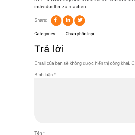
individueller zu machen.
Share:
Categories:
Chưa phân loại
Trả lời
Email của bạn sẽ không được hiển thị công khai.
C
Bình luận
*
Tên
*