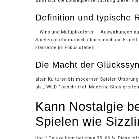
wirkt sich die konsequente Nutzung dieser Fun
Definition und typische 
– Wins und Multiplikatoren – Auswirkungen a
Spielen mathematisch gleich, doch die Früchte
Elemente im Fokus stehen.
Die Macht der Glückssy
alten Kulturen bis modernen Spielen Ursprüng
als „ WILD “ beschriftet. Moderne Slots greife
Kann Nostalgie b
Spielen wie Sizzl
Hot ™ Deluxe liegt bei etwa 95, 66 %. Diese In