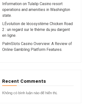
Information on Tulalip Casino resort
operations and amenities in Washington
state.
LÉvolution de lécosystème Chicken Road
2 : un regard sur le thème du jeu dargent
en ligne.
PalmSlots Casino Overview: A Review of
Online Gambling Platform Features.
Recent Comments
Không có bình luận nào để hiển thị.