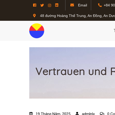
Email
+84 9
48 đường Hoàng Thế Trung, An Đồng, An Dư
Vertrauen und R
19 Tháng Năm, 2025
admlnlx
0 C