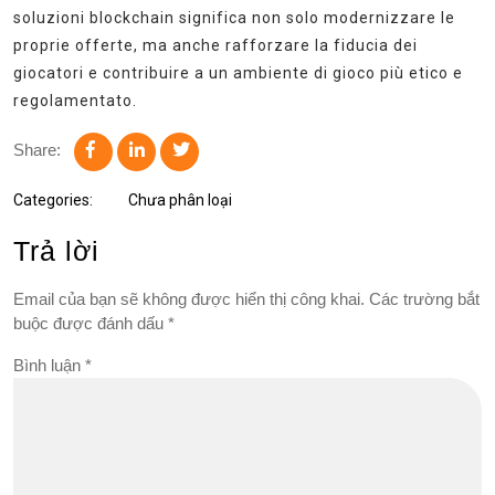
soluzioni blockchain significa non solo modernizzare le
proprie offerte, ma anche rafforzare la fiducia dei
giocatori e contribuire a un ambiente di gioco più etico e
regolamentato.
Share:
Categories:
Chưa phân loại
Trả lời
Email của bạn sẽ không được hiển thị công khai.
Các trường bắt
buộc được đánh dấu
*
Bình luận
*