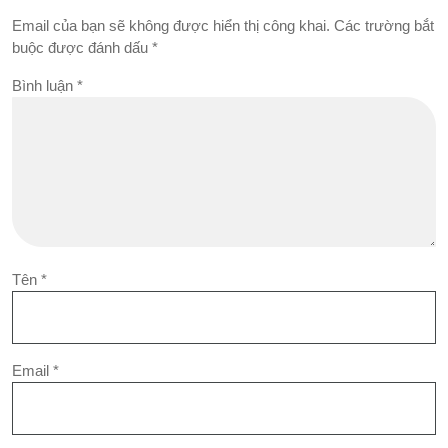
Email của bạn sẽ không được hiển thị công khai.
Các trường bắt
buộc được đánh dấu
*
Bình luận
*
Tên
*
Email
*