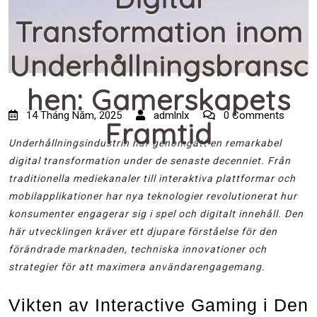
Transformation inom
Underhållningsbransc
hen: Gamerskapets
14 Tháng Năm, 2025
admlnlx
0 Comments
Framtid
Underhållningsindustrin har genomgått en remarkabel
digital transformation under de senaste decenniet. Från
traditionella mediekanaler till interaktiva plattformar och
mobilapplikationer har nya teknologier revolutionerat hur
konsumenter engagerar sig i spel och digitalt innehåll. Den
här utvecklingen kräver ett djupare förståelse för den
förändrade marknaden, techniska innovationer och
strategier för att maximera användarengagemang.
Vikten av Interactive Gaming i Den