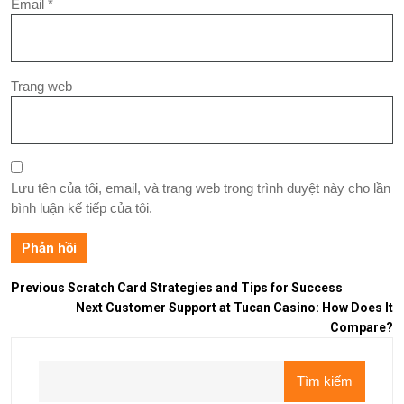
Email
*
Trang web
Lưu tên của tôi, email, và trang web trong trình duyệt này cho lần
bình luận kế tiếp của tôi.
Previous
Scratch Card Strategies and Tips for Success
Next
Customer Support at Tucan Casino: How Does It
Compare?
Tìm kiếm