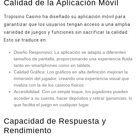
Calidad de la Aplicación Móvil
Tropisino Casino ha diseñado su aplicación móvil para
garantizar que los usuarios tengan acceso a una amplia
variedad de juegos y funciones sin sacrificar la calidad.
Esto se traduce en:
Diseño Responsivo:
La aplicación se adapta a diferentes
tamaños de pantalla, proporcionando una experiencia fluida
tanto en smartphones como en tablets.
Calidad Gráfica:
Los gráficos en alta definición mejoran la
inmersión del jugador, creando una experiencia visual que
rivaliza con la de los casinos físicos.
Accesibilidad:
Con un simple toque, los jugadores pueden
acceder a su cuenta, hacer depósitos y retirar ganancias, lo
que facilita el juego en cualquier lugar.
Capacidad de Respuesta y
Rendimiento