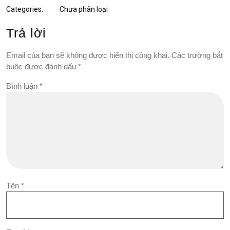
Categories:
Chưa phân loại
Trả lời
Email của bạn sẽ không được hiển thị công khai.
Các trường bắt
buộc được đánh dấu
*
Bình luận
*
Tên
*