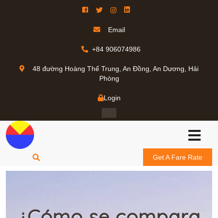
Email
+84 906074986
48 đường Hoàng Thế Trung, An Đồng, An Dương, Hải
Phòng
Login
Get A Fare Rate
¿Cómo se compara