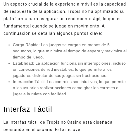
Un aspecto crucial de la experiencia móvil es la capacidad
de respuesta de la aplicación. Tropisino ha optimizado su
plataforma para asegurar un rendimiento ágil, lo que es
fundamental cuando se juega en movimiento. A
continuación se detallan algunos puntos clave:
Carga Rápida:
Los juegos se cargan en menos de 5
segundos, lo que minimiza el tiempo de espera y maximiza el
tiempo de juego.
Estabilidad:
La aplicación funciona sin interrupciones, incluso
en conexiones de red inestables, lo que permite a los
jugadores disfrutar de sus juegos sin frustraciones.
Interacción Táctil:
Los controles son intuitivos, lo que permite
a los usuarios realizar acciones como girar los carretes o
jugar a la ruleta con facilidad.
Interfaz Táctil
La interfaz táctil de Tropisino Casino está diseñada
pensando en el usuario. Esto incluye: