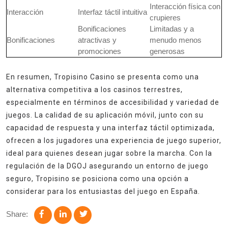
Interacción física con
Interacción
Interfaz táctil intuitiva
crupieres
Bonificaciones
Limitadas y a
Bonificaciones
atractivas y
menudo menos
promociones
generosas
En resumen, Tropisino Casino se presenta como una
alternativa competitiva a los casinos terrestres,
especialmente en términos de accesibilidad y variedad de
juegos. La calidad de su aplicación móvil, junto con su
capacidad de respuesta y una interfaz táctil optimizada,
ofrecen a los jugadores una experiencia de juego superior,
ideal para quienes desean jugar sobre la marcha. Con la
regulación de la DGOJ asegurando un entorno de juego
seguro, Tropisino se posiciona como una opción a
considerar para los entusiastas del juego en España.
Share: