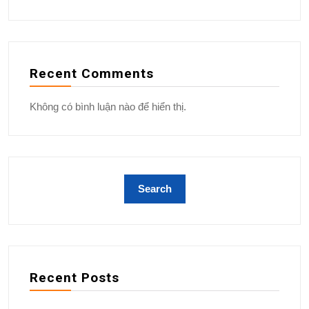
Recent Comments
Không có bình luận nào để hiển thị.
Recent Posts