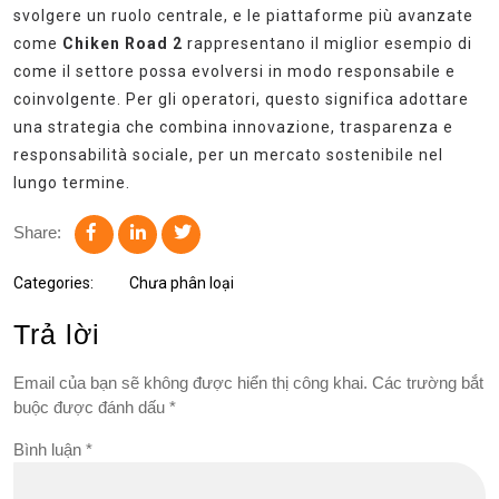
svolgere un ruolo centrale, e le piattaforme più avanzate
come
Chiken Road 2
rappresentano il miglior esempio di
come il settore possa evolversi in modo responsabile e
coinvolgente. Per gli operatori, questo significa adottare
una strategia che combina innovazione, trasparenza e
responsabilità sociale, per un mercato sostenibile nel
lungo termine.
Share:
Categories:
Chưa phân loại
Trả lời
Email của bạn sẽ không được hiển thị công khai.
Các trường bắt
buộc được đánh dấu
*
Bình luận
*