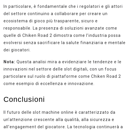
In particolare, è fondamentale che i regolatori e gli attori
del settore continuino a collaborare per creare un
ecosistema di gioco più trasparente, sicuro e
responsabile. La presenza di soluzioni avanzate come
quelle di Chiken Road 2 dimostra come l’industria possa
evolversi senza sacrificare la salute finanziaria e mentale
dei giocatori.
Nota:
Questa analisi mira a evidenziare le tendenze e le
innovazioni nel settore delle slot digitali, con un focus
particolare sul ruolo di piattaforme come Chiken Road 2
come esempio di eccellenza e innovazione.
Conclusioni
Il futuro delle slot machine online è caratterizzato da
un’attenzione crescente alla qualità, alla sicurezza e
all’engagement del giocatore. La tecnologia continuerà a