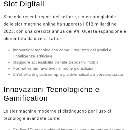
Slot Digitali
Secondo recenti report del settore, il mercato globale
delle slot machine online ha superato i
€12 miliardi
nel
2023, con una crescita annua del 9%. Questa espansione è
alimentata da diversi fattori:
Innovazioni tecnologiche come il realismo dei grafici e
l’intelligenza artificiale
Maggiore accessibilità tramite dispositivi mobili
Normative più favorevoli in molte giurisdizioni
Un’offerta di giochi sempre più diversificata e personalizzata
Innovazioni Tecnologiche e
Gamification
Le slot machine moderne si distinguono per l’uso di
tecnologie avanzate come:
Grafica 3D
: crea ambienti immersivi che aumentano il tempo